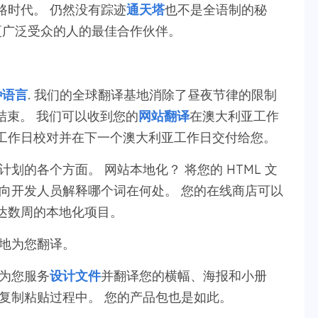
路时代。 仍然没有踪迹
通天塔
也不是全语制的秘
接触更广泛受众的人的最佳合作伙伴。
种语言
. 我们的全球翻译基地消除了昼夜节律的限制
会结束。 我们可以收到您的
网站翻译
在澳大利亚工作
工作日校对并在下一个澳大利亚工作日交付给您。
划的各个方面。 网站本地化？ 将您的 HTML 文
向开发人员解释哪个词在何处。 您的在线商店可以
达数周的本地化项目。
快地为您翻译。
为您服务
设计文件
并翻译您的横幅、海报和小册
复制粘贴过程中。 您的产品包也是如此。