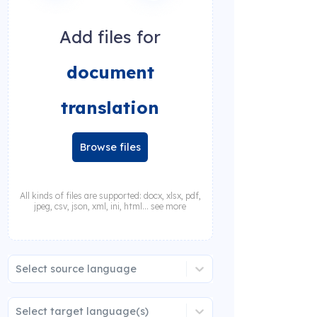
Add files for
document
translation
Browse files
All kinds of files are supported: docx, xlsx, pdf,
jpeg, csv, json, xml, ini, html... see more
Select source language
Select target language(s)