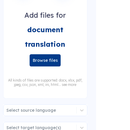
Add files for
document
translation
Browse files
All kinds of files are supported: docx, xlsx, pdf,
jpeg, csv, json, xml, ini, html... see more
Select source language
Select target language(s)