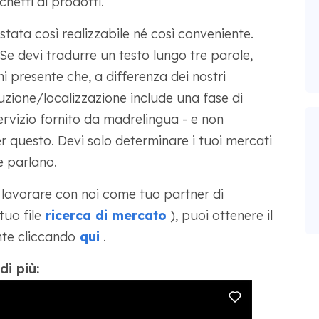
chetti di prodotti.
stata così realizzabile né così conveniente.
 devi tradurre un testo lungo tre parole,
ni presente che, a differenza dei nostri
duzione/localizzazione include una fase di
ervizio fornito da madrelingua - e non
 questo. Devi solo determinare i tuoi mercati
e parlano.
e a lavorare con noi come tuo partner di
uo file
ricerca di mercato
), puoi ottenere il
te cliccando
qui
.
i più: