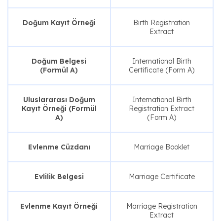
Doğum Kayıt Örneği
Birth Registration
Extract
Doğum Belgesi
International Birth
(Formül A)
Certificate (Form A)
Uluslararası Doğum
International Birth
Kayıt Örneği (Formül
Registration Extract
A)
(Form A)
Evlenme Cüzdanı
Marriage Booklet
Evlilik Belgesi
Marriage Certificate
Evlenme Kayıt Örneği
Marriage Registration
Extract