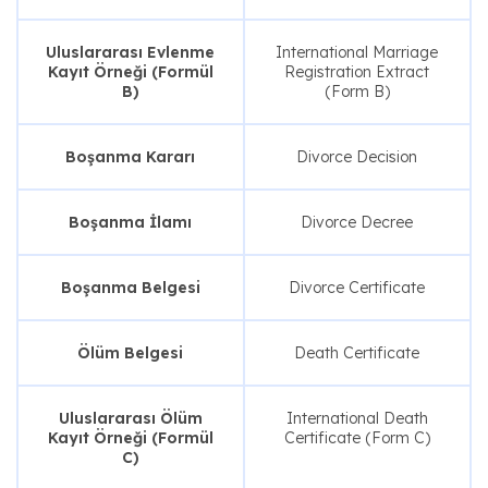
Uluslararası Evlenme
International Marriage
Kayıt Örneği (Formül
Registration Extract
B)
(Form B)
Boşanma Kararı
Divorce Decision
Boşanma İlamı
Divorce Decree
Boşanma Belgesi
Divorce Certificate
Ölüm Belgesi
Death Certificate
Uluslararası Ölüm
International Death
Kayıt Örneği (Formül
Certificate (Form C)
C)