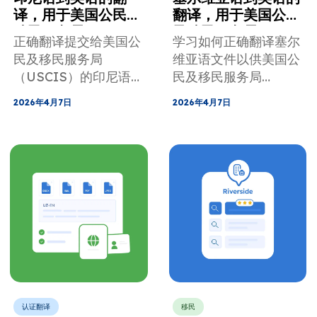
译，用于美国公民及
翻译，用于美国公民
移民服务局
及移民服务局
正确翻译提交给美国公
学习如何正确翻译塞尔
(USCIS) 申请
(USCIS) 和移民申
民及移民服务局
维亚语文件以供美国公
请
（USCIS）的印尼语文
民及移民服务局
件。 了解相关要求，
(USCIS) 使用。 使用
2026年4月7日
2026年4月7日
避免收到补充材料请求
经认证的翻译、准确的
(RFE)，并获得出生证
音译和完整的印章覆
明、结婚证明和身份证
盖，避免收到补充材料
件的认证翻译。
请求 (RFE)。
认证翻译
移民