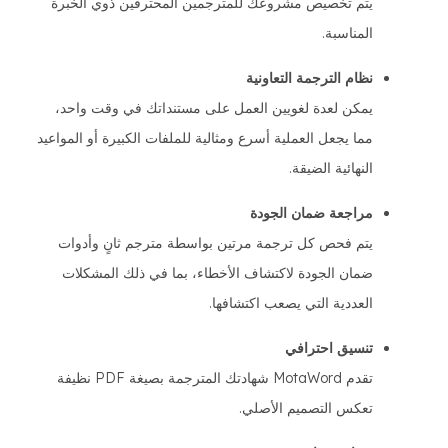
يتم تخصيص مشروعك للمترجمين المحترفين ذوي الخبرة
المناسبة.
نظام الترجمة التعاونية
يمكن لعدة لغويين العمل على مستنداتك في وقت واحد،
مما يجعل العملية أسرع ومثالية للملفات الكبيرة أو المواعيد
النهائية الضيقة.
مراجعة ضمان الجودة
يتم فحص كل ترجمة مرتين بواسطة مترجم ثانٍ وأدوات
ضمان الجودة لاكتشاف الأخطاء، بما في ذلك المشكلات
العددية التي يصعب اكتشافها.
تنسيق احترافي
تقدم MotaWord شهادتك المترجمة بصيغة PDF نظيفة
تعكس التصميم الأصلي.