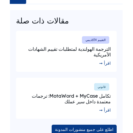
مقالات ذات صلة
التقييم الأكاديمي
الترجمة الهولندية لمتطلبات تقييم الشهادات
الأمريكية
اقرأ ➞
قانوني
تكامل MotaWord + MyCase: ترجمات
معتمدة داخل سير عملك
اقرأ ➞
اطلع على جميع منشورات المدونة