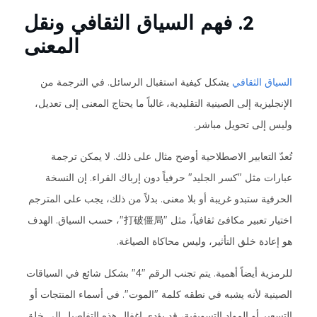
2. فهم السياق الثقافي ونقل
المعنى
السياق الثقافي
يشكل كيفية استقبال الرسائل. في الترجمة من
الإنجليزية إلى الصينية التقليدية، غالباً ما يحتاج المعنى إلى تعديل،
وليس إلى تحويل مباشر.
تُعدّ التعابير الاصطلاحية أوضح مثال على ذلك. لا يمكن ترجمة
عبارات مثل "كسر الجليد" حرفياً دون إرباك القراء. إن النسخة
الحرفية ستبدو غريبة أو بلا معنى. بدلاً من ذلك، يجب على المترجم
اختيار تعبير مكافئ ثقافياً، مثل "打破僵局"، حسب السياق. الهدف
هو إعادة خلق التأثير، وليس محاكاة الصياغة.
للرمزية أيضاً أهمية. يتم تجنب الرقم "4" بشكل شائع في السياقات
الصينية لأنه يشبه في نطقه كلمة "الموت". في أسماء المنتجات أو
التسعير أو المواد التسويقية، قد يؤدي إغفال هذه التفاصيل إلى خلق