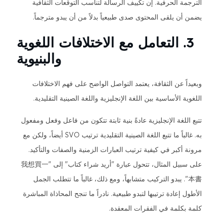
الترجمة الحرفية. إن تكييف الرسالة لتناسب التوقعات الثقافية
يضمن أن يلقى المحتوى صدى طبيعياً بدلاً من أن يبدو مترجماً.
3. التعامل مع الاختلافات اللغوية
والبنيوية
وبعيداً عن الثقافة، يعتمد التواصل الواضح على فهم الاختلافات
اللغوية الأساسية بين اللغة الإنجليزية واللغة الصينية التقليدية.
تتبع اللغة الإنجليزية عادةً بنية ثابتة تتكون من فاعل وفعل ومفعول
به. غالباً ما تتبع اللغة الصينية التقليدية ترتيب SVO أيضاً، ولكن مع
مرونة أكبر في كيفية ترتيب العبارات الزمنية والصفات والتأكيد.
على سبيل المثال، تتحول عبارة "أريد شراء كتاب" إلى "我想買一
本書". يبدو التركيب متشابهاً، ومع ذلك، غالباً ما تتطلب الجمل
الأطول إعادة ترتيبها لتبدو طبيعية. نادراً ما تنجح المحاذاة المباشرة
كلمة بكلمة في الفقرات المعقدة.