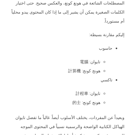
المصطلحات الشائعة في هونغ كونغ، والعكس صحيح. حتى اختيار
الكلمات الصغيرة يمكن أن يشير إلى ما إذا كان المحتوى يبدو محلياً
أم مستورداً.
إليكم مقارنة بسيطة:
حاسوب
تايوان: 電腦
هونج كونج: 計算機
تاكسي
تايوان: 計程車
هونج كونج: 的士
وبعيداً عن المفردات، يختلف الأسلوب أيضاً. غالباً ما تفضل تايوان
الهياكل الكتابية الواضحة والرسمية نسبياً في المحتوى الموجه