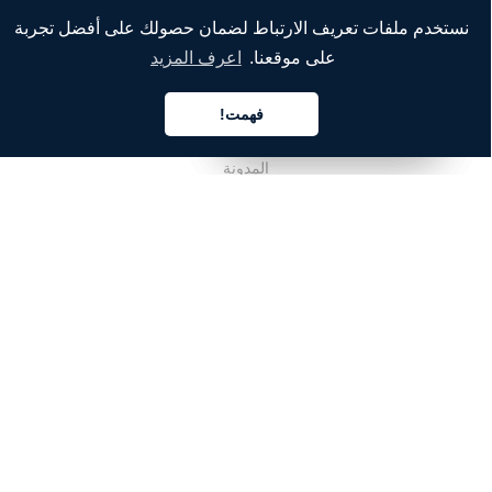
نستخدم ملفات تعريف الارتباط لضمان حصولك على أفضل تجربة
الشركة
على موقعنا.
اعرف المزيد
من نحن
فهمت!
خدماتنا
العربية
العربية
العربية
المدونة
الأسئلة الشائعة
فريقنا
الوظائف
المجال القانوني
اتصل بنا
للعملاء
تسجيل الدخول