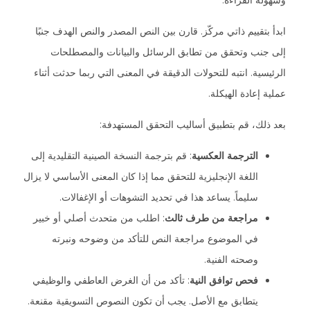
وسهولة القراءة.
ابدأ بتقييم ذاتي مركّز. قارن بين النص المصدر والنص الهدف جنبًا
إلى جنب وتحقق من تطابق الرسائل والبيانات والمصطلحات
الرئيسية. انتبه للتحولات الدقيقة في المعنى التي ربما حدثت أثناء
عملية إعادة الهيكلة.
بعد ذلك، قم بتطبيق أساليب التحقق المستهدفة:
الترجمة العكسية
: قم بترجمة النسخة الصينية التقليدية إلى
اللغة الإنجليزية للتحقق مما إذا كان المعنى الأساسي لا يزال
سليماً. يساعد هذا في تحديد التشوهات أو الإغفالات.
مراجعة من طرف ثالث
: اطلب من متحدث أصلي أو خبير
في الموضوع مراجعة النص للتأكد من وضوحه ونبرته
وصحته الفنية.
فحص توافق النية
: تأكد من أن الغرض العاطفي والوظيفي
يتطابق مع الأصل. يجب أن تكون النصوص التسويقية مقنعة.