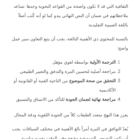
الثقافية التي قد لا تكون واضحة من القواعد النحوية وحدها. تساعد
ملاحظاتهم في ضمان أن النص النهائي يبدو كما لو أنه كُتب أصلاً
باللغة الصينية التقليدية.
بالنسبة للمحتوى ذي الأهمية البالغة، يجب أن يتبع التعاون سير عمل
واضح:
الترجمة الأولية
بواسطة لغوي مؤهل
مراجعة أصلية لتحسين النبرة والتدفق والتعبير الطبيعي
التحقق من صحة الموضوع
من الناحية الفنية أو القانونية أو
الأكاديمية
مراجعة نهائية لضمان الجودة
للتأكد من الاتساق والتنسيق
يعزز هذا النهج متعدد الطبقات كلاً من الجودة اللغوية ودقة المجال.
يُعدّ التوافق في النبرة أمراً بالغ الأهمية في مختلف السياقات. يجب
أن تكون النصوص التسويقية مقنعة وفي الوقت نفسه مناسبة