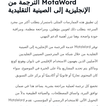
MotaWord الترجمة من
الإنجليزية إلى الصينية التقليدية
إن تطبيق هذه الممارسات المثلى باستمرار يتطلب أكثر من مجرد
السرعة. يتطلب ذلك لغويين مؤهلين، ومراجعة منظمة، ومراقبة
جودة واضحة. وهنا تبرز أهمية الدعم المهني.
توفر MotaWord خدمة الترجمة من الإنجليزية إلى الصينية
التقليدية من خلال شبكة من المترجمين الصينيين التقليديين
الأصليين الذين يفهمون الاستخدام الإقليمي في تايوان وهونغ كونغ
وماكاو. يتم تحديد المشاريع بناءً على الخبرة في الموضوع، سواء
كان المحتوى تجاريًا أو قانونيًا أو أكاديميًا أو يركز على التسويق.
تخضع كل ترجمة لعملية مراجعة بشرية. يساعد هذا في ضمان
توافق النبرة، واتساق المصطلحات، والصياغة الطبيعية بدلاً من
التحويل الآلي. للاستخدام الرسمي أو المؤسسي، تقدم MotaWord