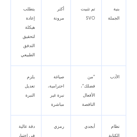
بنية
تم تثبيت
أكثر
يتطلب
الجملة
SVO
مرونة
إعادة
هيكلة
لتحقيق
التدفق
الطبيعي
الأدب
"من
صياغة
يلزم
فضلك"،
احترامية،
تعديل
الأفعال
نبرة غير
النبرة
الناقصة
مباشرة
نظام
أبجدي
رمزي
دقة عالية
الكتابة
في اختيار