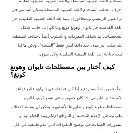
تستخدم اللغة الصينية المبسطة واللغة الصينية التقليدية أنظمة
أحرف مختلفة. تُستخدم اللغة الصينية المبسطة بشكل أساسي في
بر الصين الرئيسي وسنغافورة، بينما تُعد اللغة الصينية التقليدية هي
اللغة القياسية في تايوان وهونغ كونغ وماكاو. إلى جانب شكل
الشخصيات، قد تختلف المفردات والأسلوب أيضاً باختلاف المنطقة.
عند طلب الترجمة، حدد دائمًا ليس فقط "الصينية"، ولكن ما إذا
كنت بحاجة إلى اللغة الصينية التقليدية ولأي سوق.
كيف أختار بين مصطلحات تايوان وهونغ
كونغ؟
ابدأ بجمهورك المستهدف. إذا كان قراءك في تايوان، فاتبع قواعد
الاستخدام التايواني. إذا كان جمهورك في هونغ كونغ، فالتزم
بمصطلحات هونغ كونغ ومعاييرها الأسلوبية. يمكن أن يساعد الاطلاع
على وسائل الإعلام المحلية أو المواقع الإلكترونية الحكومية أو
منشورات الصناعة في توضيح المفردات التي تبدو طبيعية في كل