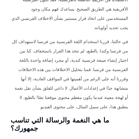
الأفريقية هي الطريق الصحيح. يساعدك فهم مكان وجود
المستخدمين على اتخاذ قرار مستنير بشأن الاختلاف الفرنسي الذي
يجب تحديد أولوياته.
في حالتنا، قررنا استخدام اللغة الفرنسية من فرنسا لاستهداف كل
من فرنسا وكندا. بالطبع، لم نتخذ هذا القرار باستخفاف. كنا بين
اختيار إنشاء صيغة فرنسية كندية، أو مجرد إضافة واحدة باللغة
الفرنسية من فرنسا. قمنا بتحليل الاختلافات بين هذه الاختلافات
وقررنا أنه على الرغم من أهميتها في المواقف العادية، إلا أنها
متشابهة جدًا في إعدادات الأعمال. لا داعي للقلق بشأن نقل نغمة
أو لهجة معينة عندما يكون معظم محتوى موقعنا نصًا! بالطبع، لا
ينطبق هذا، على سبيل المثال، على محتوى الفيديو.
ما هي النغمة والرسالة التي تناسب
جمهورك؟