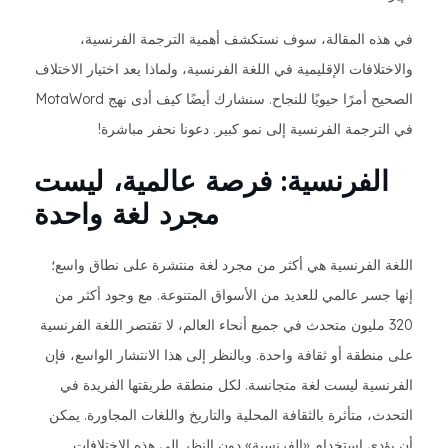
في هذه المقالة، سوف نستكشف أهمية الترجمة الفرنسية،
والاختلافات الإقليمية في اللغة الفرنسية، ولماذا يعد اختيار الاختلاف
الصحيح أمرًا حيويًا للنجاح. سنشارك أيضًا كيف أدى نهج MotaWord
في الترجمة الفرنسية إلى نمو كبير. دعونا نحفر مباشرة!
الفرنسية: فرصة عالمية، ليست
مجرد لغة واحدة
اللغة الفرنسية هي أكثر من مجرد لغة منتشرة على نطاق واسع؛
إنها جسر عالمي للعديد من الأسواق المتنوعة. مع وجود أكثر من
320 مليون متحدث في جميع أنحاء العالم، لا تقتصر اللغة الفرنسية
على منطقة أو ثقافة واحدة. وبالنظر إلى هذا الانتشار الواسع، فإن
الفرنسية ليست لغة متجانسة. لكل منطقة طريقتها الفريدة في
التحدث، متأثرة بالثقافة المحلية والتاريخ واللغات المجاورة. يمكن
أن يؤدي استخدام «الفرنسية» دون النظر إلى هذه الاختلافات