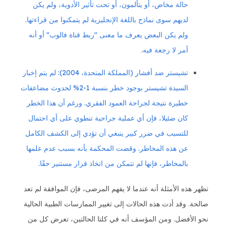
حالة مخاض، أو يتألمون، أو تحت تأثير الأدوية، ولم يكن
لديهم سوى نماذج باللغة الإنجليزية لم يتمكنوا من قراءتها.
ولم يكن البعض يعرف ما معنى "ربط قناة فالوب" أو أنه
أمر لا رجعة فيه.
تشيستر ضد أفشار (المملكة المتحدة، 2004): لم يتم إخبار
السيدة تشيستر بوجود خطر بنسبة 1-2% لحدوث مضاعفات
خطيرة نتيجة لجراحة العمود الفقري. ورغم أن هذا الخطر
كان ضئيلا، فإن أي عملية جراحية تنطوي على أي احتمال
للتسبب في ضرر كبير ينبغي أن تؤدي إلى الكشف الكامل
عن هذه المخاطر. وقضت المحكمة بأنه بسبب عدم علمها
بالمخاطر، فإنها لم تتمكن من اتخاذ قرار مستنير حقًا.
تظهر هذه الأمثلة أنه عندما لا يفهم المرضى، فإن الموافقة لم تعد
صالحة. وقد أدت هذه الحالات إلى تغيير الممارسات الطبية الحالية
نحو الأفضل. ومن المؤسف أنه في كلتا الحالتين، تعرض كل من