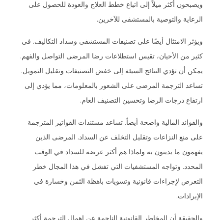
ويصبحون أكثر ميلاً إلى اتباع خطط العلاج والعودة للحصول على
الرعاية والتوصية بالمستشفى للآخرين.
ويؤثر الامتثال أيضًا على تصنيفات المستشفى وسداد التكاليف. في
كثير من الأحيان، تقيس استطلاعات رضا المرضى التواصل والفهم.
يمكن أن تؤدي النتائج السيئة إلى خفض التصنيفات وتقليل التمويل.
تساعد الترجمة المرضى على الشعور بالمعلومات، مما يؤدي إلى
ارتفاع درجات الرضا وتحسين التصنيف العام.
والفوائد المالية واضحة أيضاً. تساعد مستندات الفواتير المترجمة
على منع النزاعات وتقليل التخلف عن السداد. المرضى الذين
يفهمون ما يدينون به ولماذا هم أكثر عرضة للسداد في الوقت
المحدد. وتواجه المستشفيات التي تفشل في هذا المجال خطر
التعرض لإجراءات قانونية وتسويات باهظة الثمن وخسارة في
الإيرادات.
والحقيقة أن المخاطر القانونية الناجمة عن إهمال الترجمة أكثر