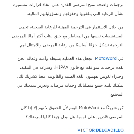
ترجمات واضحة تمنح المرضى القدرة على اتخاذ قرارات مستنيرة
بشأن الرعاية التي يتلقونها وحقوقهم ومسؤولياتهم المالية.
من خلال الاستثمار في الترجمة المهنية للرعاية الصحية، تحمي
المستشفيات نفسها من المخاطر مع خلق بيئات أكثر أمانًا للمرضى.
الترجمة تشكل جزءًا أساسيًا من رعاية المرضى والامتثال لهم.
في
MotaWord
، نجعل هذه العملية بسيطة وآمنة وفعالة. نحن
نقدم ترجمات متوافقة مع قانون HIPAA، وسرعة في التنفيذ،
وخبراء لغويين يفهمون اللغة الطبية والقانونية. معنا كشريك لك،
يمكنك تلبية جميع متطلباتك وحماية مرضاك وتعزيز سمعتك في
المجتمع.
كن شريكًا مع MotaWord اليوم لأن الحقوق لا تهم إلا إذا كان
المرضى قادرين على فهمها. هل تبذل جهدا كافيا لمرضاك؟
VICTOR DELGADILLO