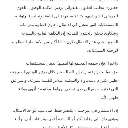
خطورة. يتطلب القانون الفيدرالي توفير إمكانية الوصول اللغوي
للمرضى الذين لديهم كفاءة محدودة في اللغة الإنجليزية. وتواجه
المستشفيات التي تفشل في الامتثال دعاوى قضائية وغرامات
وشكاوى تتعلق بالحقوق المدنية. إن التكلفة المالية والبشرية
المترتبة على عدم الامتثال تكون دائمًا أكبر من الاستثمار المطلوب
لترجمة المستندات.
وأخيرا، فإن سمعة المجتمع لها أهميتها. تعتبر المستشفيات
مؤسسات موثوقة، وإظهار العدالة من خلال توفير الوثائق المترجمة
يظهر الالتزام بالمساواة والسلامة. تنتشر الكلمة بسرعة، والمرافق
التي تحترم جميع المرضى تحظى بروابط مجتمعية أقوى وولاء
طويل الأمد.
إن الاستثمار في الترجمة لا يقتصر فقط على تلبية قواعد الامتثال.
ويؤدي ذلك إلى رعاية أكثر أمانًا، وثقة أقوى، ونزاعات أقل، وأداء
مالي أفضل. من المفيد في كل الأحوال الالتزام.