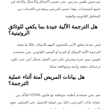
مترجمين طبيين مدربين. نحن نضمن الاتساق والامتثال والدقة في
جميع المستندات. وهذا يحمي المرضى ومقدمي الخدمات من
المخاطر القانونية والطبية.
هل الترجمة الآلية جيدة بما يكفي للوثائق
الروتينية؟
ليس عندما يتعلق الأمر بالمحتوى المهم للامتثال. غالبًا ما تفتقد
الترجمة الآلية السياق أو النبرة أو المعنى القانوني. نحن نستخدم
لغويين ذوي خبرة ونحرص على سير العمل بشكل آمن حتى تكون
ترجماتك دقيقة وآمنة ومتوافقة تمامًا.
هل بيانات المريض آمنة أثناء عملية
الترجمة؟
نعم. نحن نستخدم أنظمة متوافقة مع قانون HIPAA للتأكد من
حماية بيانات المرضى دائمًا. من عملية التحميل حتى التسليم، نضع