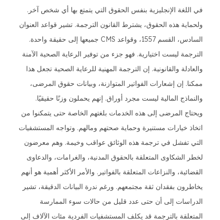
في اللغة الإنجليزية بنفس الحقوق التي يتمتع بها أي شخص آخر.
ولحماية هذه الحقوق، يشترط القانون الترجمة. تشير قواعد العنوان
السادس، القسم 1557، وقواعد CMS جميعها إلى حقيقة واحدة.
الترجمة ليست اختيارية. فهو جزء من توفير الرعاية الصحية الآمنة
والعادلة والقانونية. إن الترجمة المهنية للرعاية الصحية تجعل هذا
ممكنا. إن إشعارات الفواتير المتوازنة، وبيانات حقوق المرضى،
والنماذج المالية ليست مجرد أوراق. إنهم يحملون وزنًا حقيقيًا.
ويحتاج المرضى إلى هذه الخدمات بلغتهم الخاصة حتى يتمكنوا من
اتخاذ خيارات مستنيرة وحماية صحتهم ومالهم. وتواجه المستشفيات
التي تفشل في ترجمة هذه الوثائق عواقب وخيمة. وهم معرضون
لخطر الشكاوى المتعلقة بالحقوق المدنية، والغرامات، والدعاوى
القضائية، والنزاعات المتعلقة بالفواتير. والأمر الأكثر أهمية هو أنهم
يخاطرون بفقدان ثقة مجتمعهم. ورغم ندرة البيانات الدقيقة، تشير
الدراسات إلى أن حتى عدد قليل من حالات سوء الممارسة
المتعلقة بالترجمة قد يكلف المستشفيات الفردية مئات الآلاف إلى