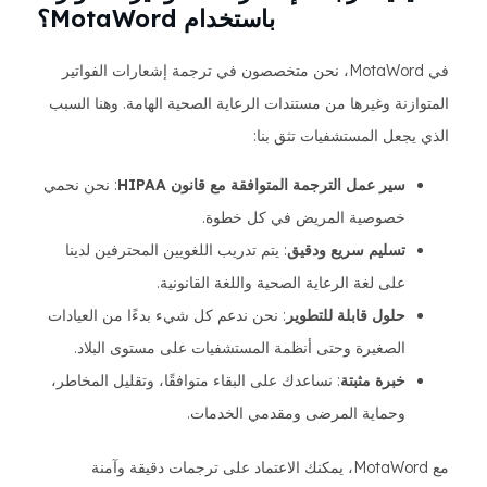
باستخدام MotaWord؟
في MotaWord، نحن متخصصون في ترجمة إشعارات الفواتير
المتوازنة وغيرها من مستندات الرعاية الصحية الهامة. وهنا السبب
الذي يجعل المستشفيات تثق بنا:
سير عمل الترجمة المتوافقة مع قانون HIPAA
: نحن نحمي
خصوصية المريض في كل خطوة.
تسليم سريع ودقيق
: يتم تدريب اللغويين المحترفين لدينا
على لغة الرعاية الصحية واللغة القانونية.
حلول قابلة للتطوير
: نحن ندعم كل شيء بدءًا من العيادات
الصغيرة وحتى أنظمة المستشفيات على مستوى البلاد.
خبرة مثبتة
: نساعدك على البقاء متوافقًا، وتقليل المخاطر،
وحماية المرضى ومقدمي الخدمات.
مع MotaWord، يمكنك الاعتماد على ترجمات دقيقة وآمنة