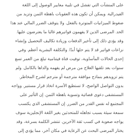
على المنشآت التي تفشل في تلبية معايير الوصول إلى اللغة
الفيدرالية. ويمكن أن تكون هذه العقوبات باهظة الثمن وتزيد من
ضغوط الميزانيات المتوترة بالفعل. ولا يتوقف الضرر المالي عند هذا
الحد. المرضى الذين لا يفهمون فواتيرهم غالبا ما يعترضون عليها.
وقد يؤدي ذلك إلى تأخير الدفعات وزيادة تكاليف التحصيل وإنشاء
نزاعات فواتير قد لا يتم حلها أبدًا. والتكلفة البشرية أعظم. وفي
إحدى الحالات المأساوية، توفيت فتاة فيتنامية تبلغ من العمر تسع
سنوات بعد تلقيها العلاج من مرض لم يفهمه والداها بالكامل. ولم
يتم تزويدهم بنماذج موافقة مترجمة أو مترجم لشرح المخاطر.
بدون التواصل الواضح، لا تستطيع الأسرة اتخاذ قرار مستنير. وواجه
المستشفى دعوى قضائية وتسوية باهظة الثمن. إن التأثير على
المجتمع له نفس القدر من الضرر. إن المستشفى الذي يكتسب
سمعة سيئة بسبب تجاهله للمتحدثين بغير اللغة الإنجليزية سوف
يواجه صعوبة في كسب ثقة الآخرين. تنتشر الكلمة بسرعة، وقد
يختار المرضى البحث عن الرعاية في مكان آخر، مما يؤدي إلى