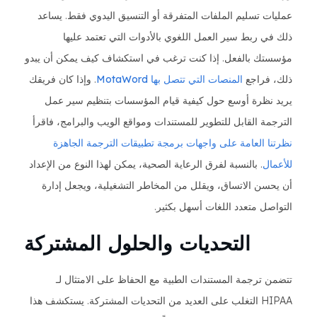
عمليات تسليم الملفات المتفرقة أو التنسيق اليدوي فقط. يساعد
ذلك في ربط سير العمل اللغوي بالأدوات التي تعتمد عليها
مؤسستك بالفعل. إذا كنت ترغب في استكشاف كيف يمكن أن يبدو
ذلك، فراجع
المنصات التي تتصل بها MotaWord
. وإذا كان فريقك
يريد نظرة أوسع حول كيفية قيام المؤسسات بتنظيم سير عمل
الترجمة القابل للتطوير للمستندات ومواقع الويب والبرامج، فاقرأ
نظرتنا العامة على واجهات برمجة تطبيقات الترجمة الجاهزة
للأعمال
. بالنسبة لفرق الرعاية الصحية، يمكن لهذا النوع من الإعداد
أن يحسن الاتساق، ويقلل من المخاطر التشغيلية، ويجعل إدارة
التواصل متعدد اللغات أسهل بكثير.
التحديات والحلول المشتركة
تتضمن ترجمة المستندات الطبية مع الحفاظ على الامتثال لـ
HIPAA التغلب على العديد من التحديات المشتركة. يستكشف هذا