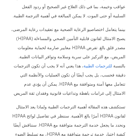
عواقب وخيمة، بما في ذلك العلاج غير الصحيح أو ردود الفعل
السلبية أو حتى الموت. لا يمكن المبالغة في أهمية الترجمة الطبية.
بينما يتعامل اختصاصيو الرعاية الصحية مع تعقيدات رعاية المرضى،
يصبح الامتثال لقانون قابلية التأمين الصحي والمساءلة (HIPAA)
مصدر قلق بالغ. تفرض HIPAA معايير صارمة لحماية معلومات
المريض، مع التركيز على سرية وسلامة وتوافر البيانات الطبية.
بالنسبة
للترجمات الطبية
، هذا يعني أنه لا يجب أن تكون الترجمات
دقيقة فحسب، بل يجب أيضًا أن تكون العمليات والأنظمة التي
تتعامل معها آمنة ومتوافقة مع HIPAA. يمكن أن يؤدي عدم
الامتثال إلى غرامات باهظة وتداعيات قانونية وفقدان ثقة المريض.
تستكشف هذه المقالة أهمية الترجمات الطبية ولماذا يعد الامتثال
لقانون HIPAA أمرًا بالغ الأهمية. سننظر في تفاصيل لوائح HIPAA
ونحدد ما يجعل خدمة الترجمة متوافقة مع HIPAA. سنناقش أيضًا
كيفية اختيار خدمة ترجمة متوافقة مع HIPAA، مع تسليط الضوء