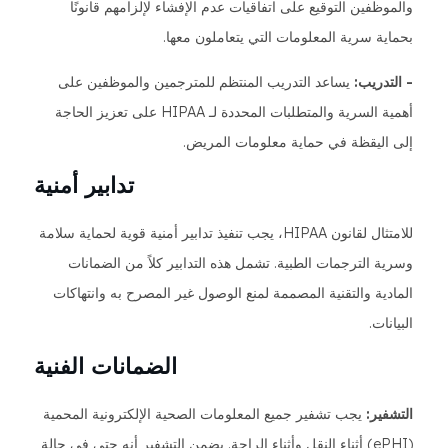
والموظفين التوقيع على اتفاقيات عدم الإفشاء لإلزامهم قانونًا
بحماية سرية المعلومات التي يتعاملون معها.
- التدريب:
يساعد التدريب المنتظم للمترجمين والموظفين على
أهمية السرية والمتطلبات المحددة لـ HIPAA على تعزيز الحاجة
إلى اليقظة في حماية معلومات المريض.
تدابير أمنية
للامتثال لقانون HIPAA، يجب تنفيذ تدابير أمنية قوية لحماية سلامة
وسرية الترجمات الطبية. تشمل هذه التدابير كلاً من الضمانات
المادية والتقنية المصممة لمنع الوصول غير المصرح به وانتهاكات
البيانات.
الضمانات الفنية
التشفير:
يجب تشفير جميع المعلومات الصحية الإلكترونية المحمية
(ePHI) أثناء النقل وأثناء الراحة. يضمن التشفير أنه حتى في حالة