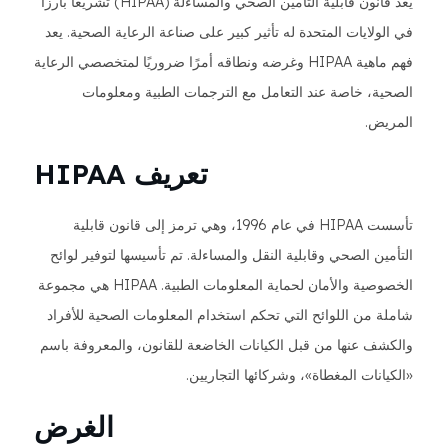
يعد قانون قابلية التأمين الصحي والمساءلة (HIPAA) تشريعًا بارزًا
في الولايات المتحدة له تأثير كبير على صناعة الرعاية الصحية. يعد
فهم ماهية HIPAA وغرضه ونطاقه أمرًا ضروريًا لمتخصصي الرعاية
الصحية، خاصة عند التعامل مع الترجمات الطبية ومعلومات
المريض.
تعريف HIPAA
تأسست HIPAA في عام 1996، وهي ترمز إلى قانون قابلية
التأمين الصحي وقابلية النقل والمساءلة. تم تأسيسها لتوفير لوائح
الخصوصية والأمان لحماية المعلومات الطبية. HIPAA هي مجموعة
شاملة من اللوائح التي تحكم استخدام المعلومات الصحية للأفراد
والكشف عنها من قبل الكيانات الخاضعة للقانون، والمعروفة باسم
«الكيانات المغطاة»، وشركائها التجاريين.
الغرض