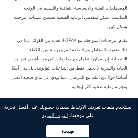
المصطلحات الفنية والحساسية الثقافية والتسليم في الوقت
المناسب، يمكن لمقدمي الرعاية الصحية تحسين عمليات الترجمة
بشكل كبير.
تقدم الترجمات المتوافقة مع HIPAA العديد من الفوائد، بما في
ذلك تخفيف المخاطر وزيادة ثقة المريض وتحسين الكفاءة
التشغيلية. إن ضمان التعامل مع معلومات المريض بأقصى قدر من
العناية والسرية لا يحمي فقط من التداعيات القانونية، بل يبني أيضًا
أساسًا قويًا من الثقة مع المرضى، مما يؤدي إلى نتائج صحية أفضل
وتجربة رعاية صحية أكثر إيجابية.
تعد MotaWord شريكًا موثوقًا به في هذه العملية، حيث تقدم
نستخدم ملفات تعريف الارتباط لضمان حصولك على أفضل تجربة
خدمات ترجمة متوافقة مع HIPAA تلبي أعلى معايير الدقة
على موقعنا.
اعرف المزيد
والأمان. من خلال فريق من المترجمين المعتمدين ذوي الخبرة في
المصطلحات الطبية ولوائح HIPAA، تضمن MotaWord أن تكون
فهمت!
العربية
جميع الترجمات دقيقة وحساسة ثقافيًا ويتم تسليمها في الوقت