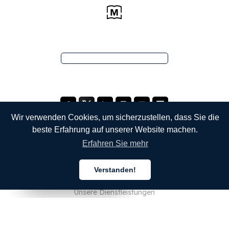
Wir verwenden Cookies, um sicherzustellen, dass Sie die
beste Erfahrung auf unserer Website machen.
Erfahren Sie mehr
UNTERNEHMEN
Verstanden!
Über uns
Deutsch
Deutsch
Deutsch
Unsere Dienstleistungen
Blog