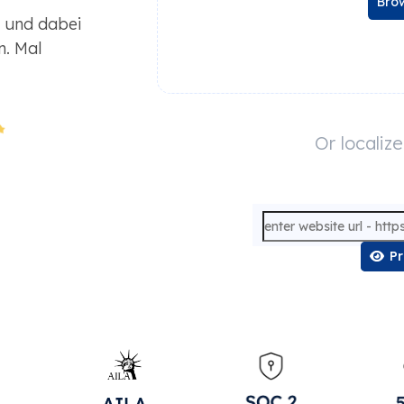
Brow
 und dabei
n. Mal
Or localiz
P