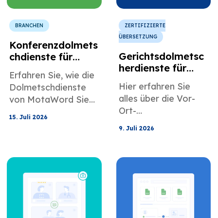
BRANCHEN
ZERTIFIZIERTE
ÜBERSETZUNG
Konferenzdolmets
Gerichtsdolmetsc
chdienste für
herdienste für
Firmenveranstaltu
Erfahren Sie, wie die
Anwälte und
ngen und
Hier erfahren Sie
Dolmetschdienste
juristische
internationale
alles über die Vor-
von MotaWord Sie
Unterstützungste
Tagungen
Ort-
bei Konferenzen,
ams
15. Juli 2026
Gerichtsdolmetscher
Firmenveranstaltung
9. Juli 2026
dienste von
en und
MotaWord für
internationalen
Anwälte und
Meetings
juristische
unterstützen können.
Unterstützungsteam
s.