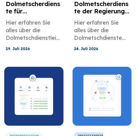
Dolmetscherdiens
Dolmetscherdiens
te für
te der Regierung
Versicherungsang
für öffentliche
Hier erfahren Sie
Hier erfahren Sie
elegenheiten und
Einrichtungen und
alles über die
alles über die
Kundenbetreuung
Gemeindeprogra
Dolmetschdienstleist
Dolmetschdienste
mme
ungen von
von MotaWord für
29. Juli 2026
24. Juli 2026
MotaWord im
öffentliche
Versicherungsbereic
Einrichtungen und
h für Schadensfälle
Gemeindeprogramm
und Kundensupport.
e.