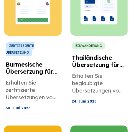
Verständlichkeit und
die Kommunikation
der Belegschaft zu
verbessern.
ZERTIFIZIERTE
EINWANDERUNG
ÜBERSETZUNG
Thailändische
Burmesische
Übersetzung für
Übersetzung für
US-Visa- und
Erhalten Sie
die Einhaltung der
Einwanderungsan
Erhalten Sie
beglaubigte
Vorschriften für
träge
zertifizierte
Übersetzungen vom
US-amerikanische
Übersetzungen vom
Thailändischen ins
gemeinnützige
24. Juni 2026
Burmesischen ins
Englische für USCIS-
Organisationen
30. Juni 2026
Englische für NGO-
und NVC-
und NGOs
Prüfberichte,
Dokumente,
Governance-
darunter