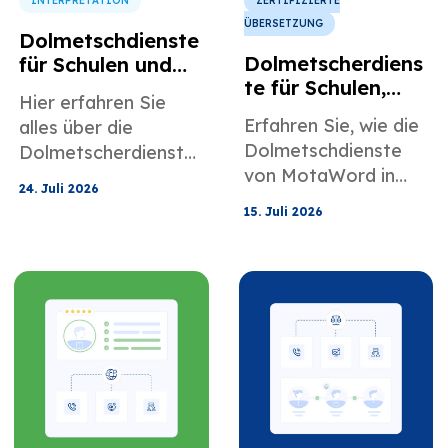
INTERPRETATION
ZERTIFIZIERTE
ÜBERSETZUNG
Dolmetschdienste
Dolmetscherdiens
für Schulen und
te für Schulen,
Elternkommunika
Hier erfahren Sie
Hochschulen und
tion
Erfahren Sie, wie die
alles über die
Universitäten
Dolmetschdienste
Dolmetscherdienste
von MotaWord in
von MotaWord für
24. Juli 2026
Schulen,
Schulen und die
15. Juli 2026
Universitäten und
Elternkommunikation
Hochschulen helfen
.
können.