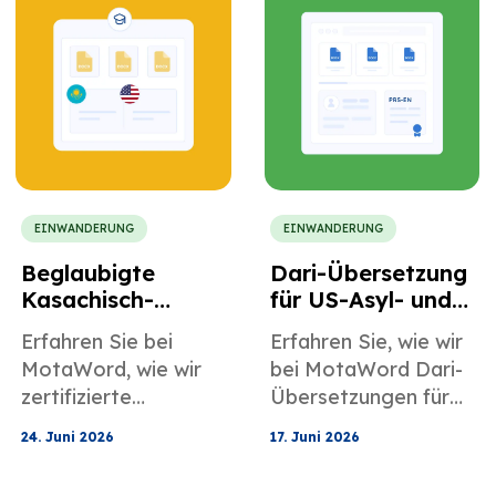
Dokumente,
Geburtsurkunden,
Rechtsdokumente,
Heiratsurkunden,
Geberberichte und
polizeiliche
andere Compliance-
Führungszeugnisse
Unterlagen.
und mehr.
EINWANDERUNG
EINWANDERUNG
Beglaubigte
Dari-Übersetzung
Kasachisch-
für US-Asyl- und
Englisch-
Identitätsdokume
Erfahren Sie bei
Erfahren Sie, wie wir
Übersetzung für
ntation
MotaWord, wie wir
bei MotaWord Dari-
US-
zertifizierte
Übersetzungen für
Stipendienbewerb
Übersetzungen vom
US-Asylanträge
ungen
24. Juni 2026
17. Juni 2026
Kasachischen ins
unterstützen.
Englische für US-