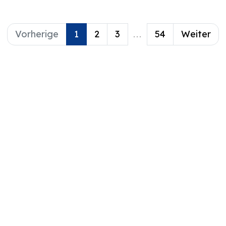
Stipendienbewerbun
gen anbieten.
Vorherige
1
2
3
...
54
Weiter