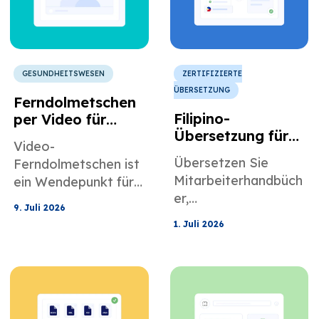
GESUNDHEITSWESEN
ZERTIFIZIERTE
ÜBERSETZUNG
Ferndolmetschen
Filipino-
per Video für
Übersetzung für
Gesundheitsdienst
Video-
US-amerikanische
leister und
Übersetzen Sie
Ferndolmetschen ist
Beschäftigungs-
Telemedizinprogra
Mitarbeiterhandbüch
ein Wendepunkt für
und
mme
er,
Gesundheitsdienstlei
Personaldokumen
9. Juli 2026
Sicherheitsschulunge
ster und
tation
1. Juli 2026
n, Verträge und
Telemedizinprogram
Personalrichtlinien
me. Hier erfahren Sie
ins Tagalog, um die
mehr.
Einhaltung der
Vorschriften, die