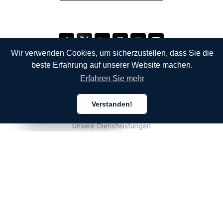
Wir verwenden Cookies, um sicherzustellen, dass Sie die
beste Erfahrung auf unserer Website machen.
Erfahren Sie mehr
UNTERNEHMEN
Verstanden!
Über uns
Deutsch
Deutsch
Deutsch
Unsere Dienstleistungen
Blog
FAQ
Unser Team
JOBS
Rechtliches