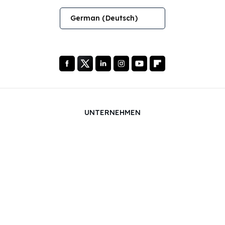
German (Deutsch)
UNTERNEHMEN
Über Uns
Dienstleistungen
Blog
FAQ
Unser Team
Karriere