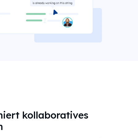
niert kollaboratives
n