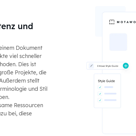
tenz und
n einem Dokument
e viel schneller
oden. Dies ist
roße Projekte, die
 Außerdem stellt
rminologie und Stil
ben.
nsame Ressourcen
zu bei, diese