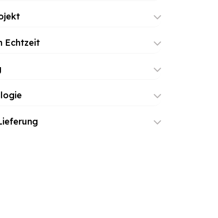
ojekt
 Echtzeit
g
logie
ieferung