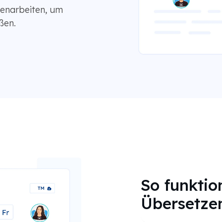
menarbeiten, um
ßen.
So funktio
Übersetze