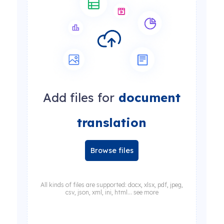
Add files for
document
translation
Browse files
All kinds of files are supported: docx, xlsx, pdf, jpeg,
csv, json, xml, ini, html... see more