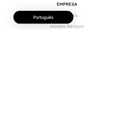
EMPRESA
Sobre Nós
Português
Nossos Serviços
Blog
Perguntas Frequentes (FAQ)
Nossa Equipe
Carreiras
Jurídico
Entre em Contato
PARA CLIENTES
Iniciar sessão