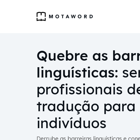
Quebre as barr
linguísticas:
se
profissionais d
tradução para
indivíduos
Derrube as barreiras linguísticas e c