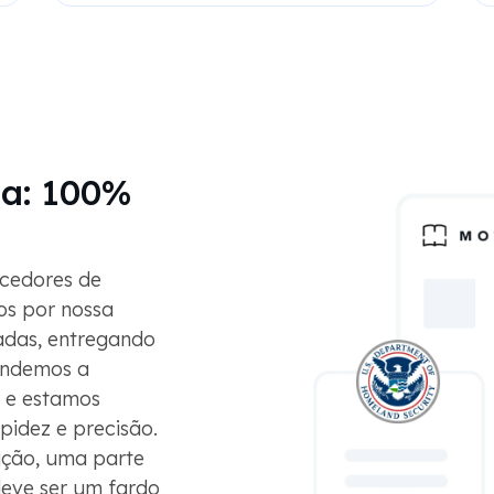
a: 100%
cedores de
os por nossa
adas, entregando
endemos a
s e estamos
idez e precisão.
ação, uma parte
deve ser um fardo