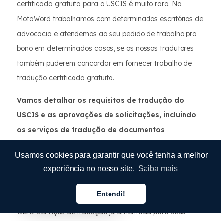
certificada gratuita para o USCIS é muito raro. Na
MotaWord trabalhamos com determinados escritórios de
advocacia e atendemos ao seu pedido de trabalho pro
bono em determinados casos, se os nossos tradutores
também puderem concordar em fornecer trabalho de
tradução certificada gratuita.
Vamos detalhar os requisitos de tradução do
USCIS e as aprovações de solicitações, incluindo
os serviços de tradução de documentos
certificados pelo USCIS.
Usamos cookies para garantir que você tenha a melhor
Como obter tradução
experiência no nosso site.
Saiba mais
juramentada?
Entendi!
Português
Obter serviços de tradução juramentada para seus