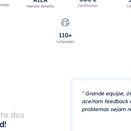
" Grande equipe, ót
aceitam feedback 
problemas sejam re
to dos
d!