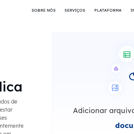
SOBRE NÓS
SERVIÇOS
PLATAFORMA
I
dica
ados de
Adicionar arquiv
estar
ses
docu
entemente
de em