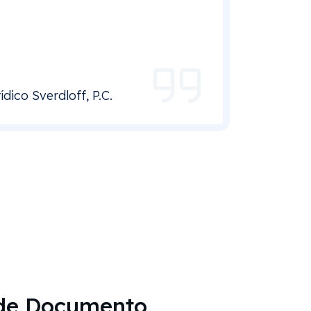
dico Sverdloff, P.C.
de Documento