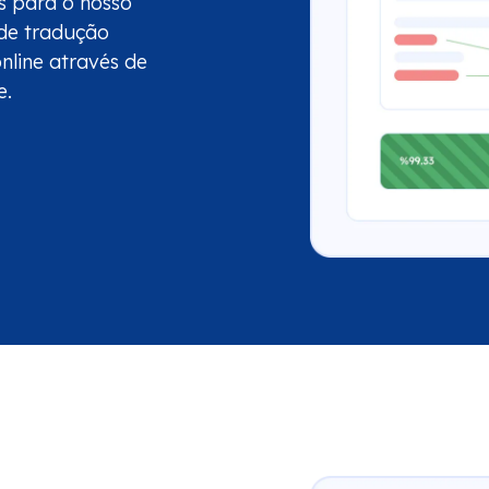
s para o nosso
 de tradução
online através de
e.