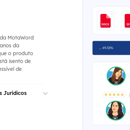
ca da MotaWord
ranos da
que o produto
stá isento de
ssível de
 Jurídicos