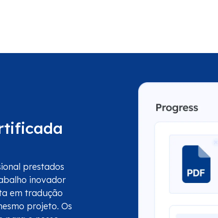
rtificada
sional prestados
abalho inovador
sta em tradução
mesmo projeto. Os