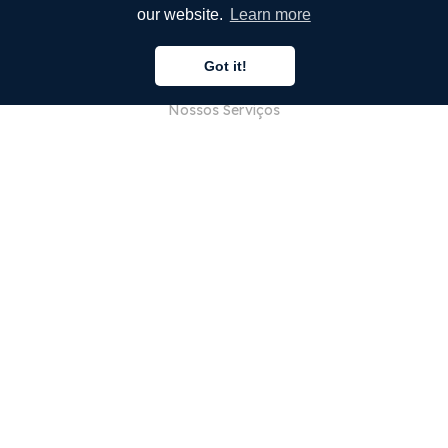
our website.
Learn more
EMPRESA
Got it!
Sobre Nós
Nossos Serviços
Blog
Perguntas Frequentes (FAQ)
Nossa Equipe
Carreiras
Jurídico
Entre em Contato
PARA CLIENTES
Iniciar sessão