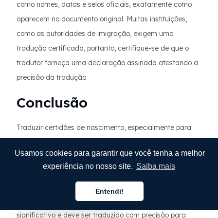
como nomes, datas e selos oficiais, exatamente como
aparecem no documento original. Muitas instituições,
como as autoridades de imigração, exigem uma
tradução certificada, portanto, certifique-se de que o
tradutor forneça uma declaração assinada atestando a
precisão da tradução.
Conclusão
Traduzir certidões de nascimento, especialmente para
fins de imigração, é um processo meticuloso e essencial.
Usamos cookies para garantir que você tenha a melhor
A precisão dos nomes, datas, locais e terminologia legal
experiência no nosso site.
Saiba mais
é fundamental, pois mesmo o menor erro pode levar a
atrasos ou rejeições no processo de imigração. Cada
Entendi!
Português
detalhe em uma certidão de nascimento tem um peso
significativo e deve ser traduzido com precisão para