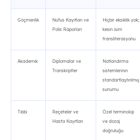
Göçmenlik
Nüfus Kayıtları ve
Hiçbir eksiklik yok;
Polis Raporları
kesin isim
transliterasyonu
Akademik
Diplomalar ve
Notlandırma
Transkriptler
sistemlerinin
standartlaştırılmış
sunumu
Tıbbi
Reçeteler ve
Özel terminoloji
Hasta Kayıtları
ve dozaj
doğruluğu