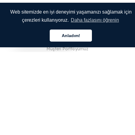
Özellikler
Web sitemizde en iyi deneyimi yaşamanızı sağlamak için
Diller
çerezleri kullanıyoruz.
Daha fazlasını öğrenin
Entegrasyonlar
Anladım!
Fiyatlandırma
Türkçe
Müşteri Portföyümüz
Kurumsal Hesaplar
ÇEVİRMENLER İÇİN
Giriş Yap
Kayıt Ol
SSS