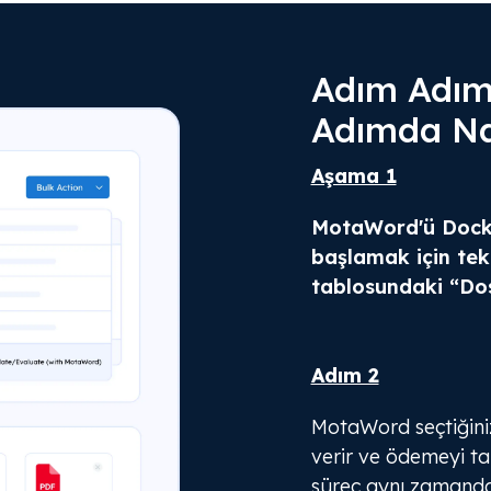
Adım Adım 
Adımda Nas
Aşama 1
MotaWord'ü Docke
başlamak için te
tablosundaki “Do
Adım 2
MotaWord seçtiğiniz
verir ve ödemeyi t
süreç aynı zamanda