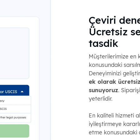
Çeviri dene
Ücretsiz se
tasdik
Müşterilerimize en k
konusundaki sarsılm
Deneyiminizi gelişti
ek olarak ücretsiz
sunuyoruz
. Sipari
yeterlidir.
En kaliteli hizmeti 
iyileştirmeye kararlı
etme konusundaki 