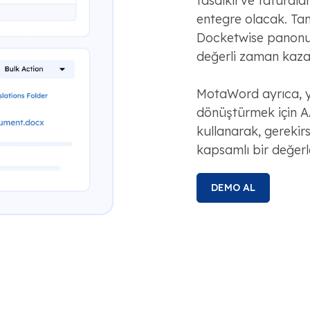
tasdikli ve faturala
entegre olacak. Ta
Docketwise panonuzd
değerli zaman kazan
MotaWord ayrıca, ya
dönüştürmek için 
kullanarak, gerekir
kapsamlı bir değerl
DEMO AL