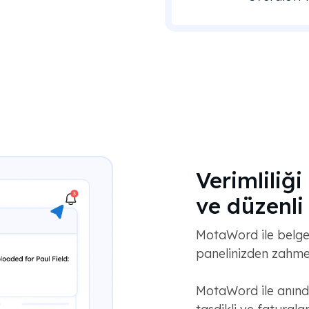
Verimliliği
ve düzenli 
MotaWord ile belge
panelinizden zahmets
MotaWord ile anında f