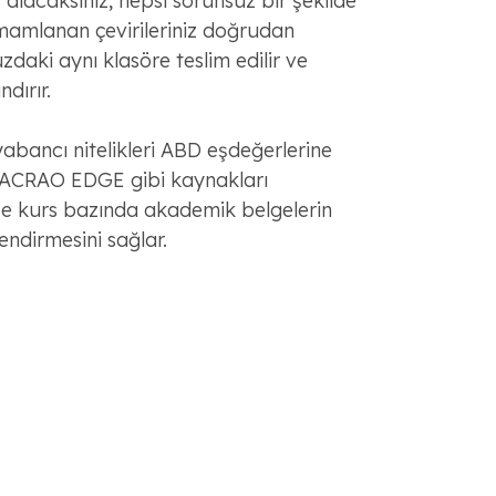
r alacaksınız, hepsi sorunsuz bir şekilde
mamlanan çevirileriniz doğrudan
aki aynı klasöre teslim edilir ve
dırır.
bancı nitelikleri ABD eşdeğerlerine
AACRAO EDGE gibi kaynakları
se kurs bazında akademik belgelerin
endirmesini sağlar.