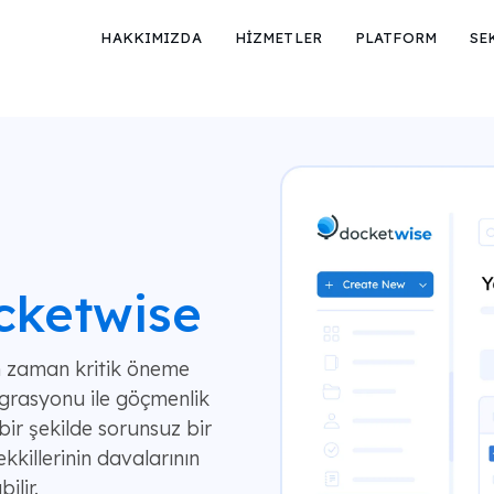
HAKKIMIZDA
HİZMETLER
PLATFORM
SE
ketwise
n zaman kritik öneme
grasyonu ile göçmenlik
 bir şekilde sorunsuz bir
kkillerinin davalarının
ilir.