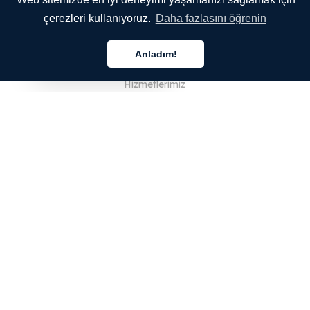
çerezleri kullanıyoruz.
Daha fazlasını öğrenin
ŞİRKETİMİZ
Anladım!
Hakkımızda
Türkçe
Hizmetlerimiz
Blog
SSS
Ekibimiz
Kariyer
Hukuk
Bize Ulaşın
MÜŞTERİLER İÇİN