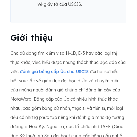
về giấy tờ của USCIS.
Giới thiệu
Cho dù đang tìm kiếm visa H-1B, E-3 hay các loại thị
thực khác, việc hiểu được những thách thức độc đáo của
việc
đánh giá bằng cấp Úc cho USCIS
đòi hỏi sự hiểu
biết sâu sắc về giáo dục đại học ở Úc và chuyên môn
của những người đánh giá chứng chỉ đáng tin cậy của
MotaWord. Bằng cấp của Úc có nhiều hình thức khác
nhau, bao gồm bằng cử nhân, thạc sĩ và tiến sĩ, mỗi loại
đều có những phức tạp riêng khi đánh giá mức độ tương
đương ở Hoa Kỳ. Ngoài ra, các tổ chức như TAFE (Giáo
dục Kỹ thuật và Sau đại học) cung cấp bằng cấp nghề