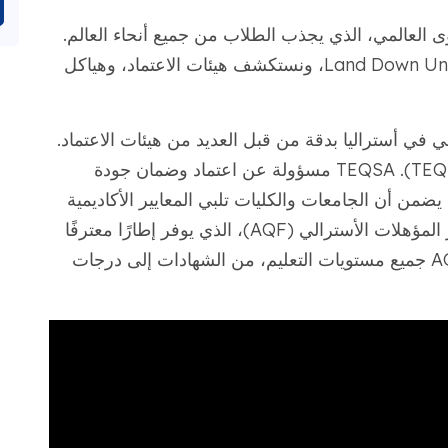
وى العالمي، الذي يجذب الطلاب من جميع أنحاء العالم.
هنا، نتعمق في تعقيدات التعليم العالي في Land Down Under، ونستكشف هيئات الاعتماد، وهياكل
 في أستراليا بدقة من قبل العديد من هيئات الاعتماد.
وأبرزها وكالة جودة ومعايير التعليم العالي (TEQSA). TEQSA مسؤولة عن اعتماد وضمان جودة
 يضمن أن الجامعات والكليات تلبي المعايير الأكاديمية
والإدارية الصارمة. هيئة رئيسية أخرى هي إطار المؤهلات الأسترالي (AQF)، الذي يوفر إطارًا معترفًا
به على المستوى الوطني للمؤهلات. يشمل AQF جميع مستويات التعليم، من الشهادات إلى درجات