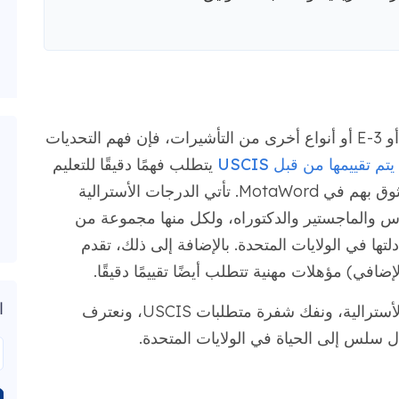
سواء كنت تسعى للحصول على تأشيرة H-1B أو E-3 أو أنواع أخرى من التأشيرات، فإن فهم التحديات
يتم تقييمها من قبل USCIS
يتطلب فهمًا دقيقًا للتعليم
العالي في أستراليا وخبرة مقيّمي الاعتماد الموثوق بهم في MotaWord. تأتي الدرجات الأسترالية
وس والماجستير والدكتوراه، ولكل منها مجموعة من
لتها في الولايات المتحدة. بالإضافة إلى ذلك، تقدم
ا
انضم إلينا ونحن نستكشف تعقيدات الدرجات الأسترالية، ونفك شفرة متطلبات USCIS، ونعترف
ل سلس إلى الحياة في الولايات المتحدة.