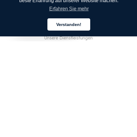
beste Erfahrung auf unserer Website machen.
Erfahren Sie mehr
UNTERNEHMEN
Verstanden!
Über uns
Deutsch
Unsere Dienstleistungen
Blog
FAQ
Unser Team
JOBS
Rechtliches
Kontaktieren Sie uns
FÜR KUNDEN