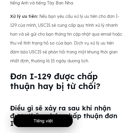
tiếng Anh và tiếng Tây Ban Nha.
Xử lý ưu tiên:
Nếu bạn yêu cầu xử lý ưu tiên cho đơn I-
129 của mình, USCIS sẽ cung cấp quy trình xử lý nhanh
hơn và sẽ gửi cho bạn thông tin cập nhật qua email hoặc
thư về tình trạng hồ sơ của bạn. Dịch vụ xử lý ưu tiên
đảm bảo USCIS sẽ phản hồi trong một khung thời gian
nhất định, thường là 15 ngày dương lịch.
Đơn I-129 được chấp
thuận hay bị từ chối?
Điều gì sẽ xảy ra sau khi nhận
được thông báo chấp thuận đơn
Tiếng việt
Tiếng việt
Tiếng việt
I-797?