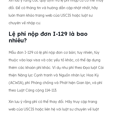
Xin lưu ý rằng các quy định và lệ phí nhập cư có thể thay
đổi. Để có thông tin và hướng dẫn cập nhật nhất, hãy
luôn tham khảo trang web của USCIS hoặc luật sư
chuyên về nhập cư.
Lệ phí nộp đơn I-129 là bao
nhiêu?
Mẫu đơn I-129 có lệ phí nộp đơn cơ bản; tuy nhiên, tùy
thuộc vào loại visa và các yếu tố khác, có thể áp dụng
thêm các khoản phí khác. Ví dụ như phí theo Đạo luật Cải
thiện Năng lực Cạnh tranh và Nguồn nhân lực Hoa Kỳ
(ACWIA), phí Phòng chống và Phát hiện Gian lận, và phí
theo Luật Công cộng 114-113.
Xin lưu ý rằng phí có thể thay đổi. Hãy truy cập trang
web của USCIS hoặc liên hệ với luật sư chuyên về luật