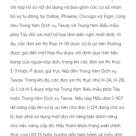
chỉ nộp hồ sơ rất đa dạng và bao gồm các cơ sở nhận
hồ sơ tự động tại Dallas, Phoenix, Chicago và Elgin, cũng
như Trung tâm Dịch vụ Texas và Trung tâm Biểu mẫu
phía Tây đối với một số loại đơn kiến ​​nghị nhất định. Ví
dụ, các đơn xin thị thực H-1B được xử lý ưu tiên thường
được gửi đến một hộp thư được chỉ định dựa trên tiểu
bang của người nộp đơn, trong khi các đơn xin thị thực
E-3 hoặc P được gửi trực tiếp đến Trung tâm Dịch vụ
Texas. Trong khi đó, các đơn xin thị thực như H-2A, H-2B,
Q-1 và H-3 được nộp tại Trung tâm Biểu mẫu phía Tây
hoặc Trung tâm Dịch vụ Texas. Nếu nộp Mẫu đơn I-907
để nâng cấp lên xử lý ưu tiên cho đơn I-129 đang chờ xử
lý, bạn phải sử dụng một địa chỉ riêng biệt dành riêng
cho việc nâng cấp đó. Hãy tham khảo trang web chính
thức của USCIS hoặc hướng dẫn hiện hành về mẫu đơn