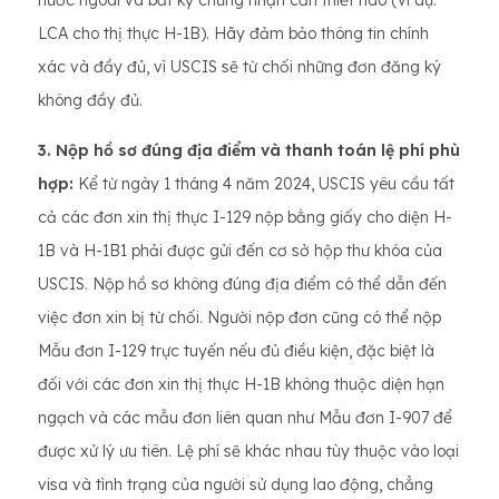
LCA cho thị thực H-1B). Hãy đảm bảo thông tin chính
xác và đầy đủ, vì USCIS sẽ từ chối những đơn đăng ký
không đầy đủ.
3. Nộp hồ sơ đúng địa điểm và thanh toán lệ phí phù
hợp:
Kể từ ngày 1 tháng 4 năm 2024, USCIS yêu cầu tất
cả các đơn xin thị thực I-129 nộp bằng giấy cho diện H-
1B và H-1B1 phải được gửi đến cơ sở hộp thư khóa của
USCIS. Nộp hồ sơ không đúng địa điểm có thể dẫn đến
việc đơn xin bị từ chối. Người nộp đơn cũng có thể nộp
Mẫu đơn I-129 trực tuyến nếu đủ điều kiện, đặc biệt là
đối với các đơn xin thị thực H-1B không thuộc diện hạn
ngạch và các mẫu đơn liên quan như Mẫu đơn I-907 để
được xử lý ưu tiên. Lệ phí sẽ khác nhau tùy thuộc vào loại
visa và tình trạng của người sử dụng lao động, chẳng