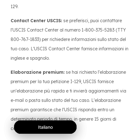
129.
Contact Center USCIS:
se preferisci, puoi contattare
l'USCIS Contact Center al numero 1-800-375-5283 (TTY
800-767-1833) per richiedere informazioni sullo stato del
tuo caso. L'USCIS Contact Center fornisce informazioni in
inglese e spagnolo.
Elaborazione premium:
se hai richiesto l'elaborazione
premium per la tua petizione I-129, USCIS fornisce
un'elaborazione più rapida e ti invierà aggiornamenti via
e-mail o posta sullo stato del tuo caso. L'elaborazione
premium garantisce che l'USCIS risponda entro un
determinato periodo di tempo, in genere 15 giorni di
Italiano
Italiano
Italiano
calendario.