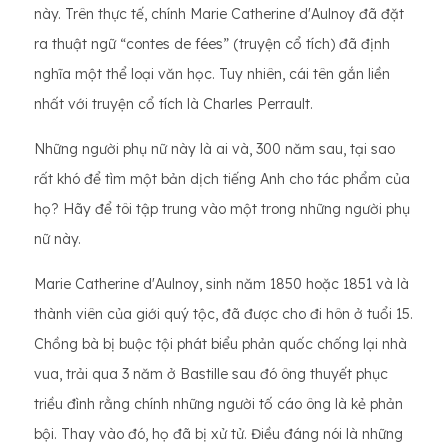
này. Trên thực tế, chính Marie Catherine d'Aulnoy đã đặt
ra thuật ngữ “contes de fées” (truyện cổ tích) đã định
nghĩa một thể loại văn học. Tuy nhiên, cái tên gắn liền
nhất với truyện cổ tích là Charles Perrault.
Những người phụ nữ này là ai và, 300 năm sau, tại sao
rất khó để tìm một bản dịch tiếng Anh cho tác phẩm của
họ? Hãy để tôi tập trung vào một trong những người phụ
nữ này.
Marie Catherine d'Aulnoy, sinh năm 1850 hoặc 1851 và là
thành viên của giới quý tộc, đã được cho đi hôn ở tuổi 15.
Chồng bà bị buộc tội phát biểu phản quốc chống lại nhà
vua, trải qua 3 năm ở Bastille sau đó ông thuyết phục
triều đình rằng chính những người tố cáo ông là kẻ phản
bội. Thay vào đó, họ đã bị xử tử. Điều đáng nói là những