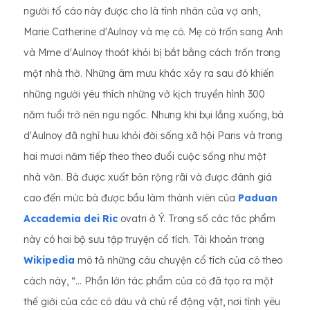
người tố cáo này được cho là tình nhân của vợ anh,
Marie Catherine d'Aulnoy và mẹ cô. Mẹ cô trốn sang Anh
và Mme d'Aulnoy thoát khỏi bị bắt bằng cách trốn trong
một nhà thờ. Những âm mưu khác xảy ra sau đó khiến
những người yêu thích những vở kịch truyền hình 300
năm tuổi trở nên ngu ngốc. Nhưng khi bụi lắng xuống, bà
d'Aulnoy đã nghỉ hưu khỏi đời sống xã hội Paris và trong
hai mươi năm tiếp theo theo đuổi cuộc sống như một
nhà văn. Bà được xuất bản rộng rãi và được đánh giá
cao đến mức bà được bầu làm thành viên của
Paduan
Accademia dei Ric
ovatri ở Ý. Trong số các tác phẩm
này có hai bộ sưu tập truyện cổ tích. Tài khoản trong
Wikipedia
mô tả những câu chuyện cổ tích của cô theo
cách này, “... Phần lớn tác phẩm của cô đã tạo ra một
thế giới của các cô dâu và chú rể động vật, nơi tình yêu