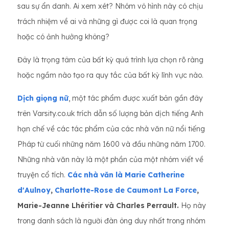
sau sự ẩn danh. Ai xem xét? Nhóm vô hình này có chịu
trách nhiệm về ai và những gì được coi là quan trọng
hoặc có ảnh hưởng không?
Đây là trọng tâm của bất kỳ quá trình lựa chọn rõ ràng
hoặc ngầm nào tạo ra quy tắc của bất kỳ lĩnh vực nào.
Dịch giọng nữ
, một tác phẩm được xuất bản gần đây
trên Varsity.co.uk trích dẫn số lượng bản dịch tiếng Anh
hạn chế về các tác phẩm của các nhà văn nữ nổi tiếng
Pháp từ cuối những năm 1600 và đầu những năm 1700.
Những nhà văn này là một phần của một nhóm viết về
truyện cổ tích.
Các nhà văn là
Marie Catherine
d'Aulnoy
,
Charlotte-Rose de Caumont La Force
,
Marie-Jeanne Lhéritier và Charles Perrault.
Họ này
trong danh sách là người đàn ông duy nhất trong nhóm