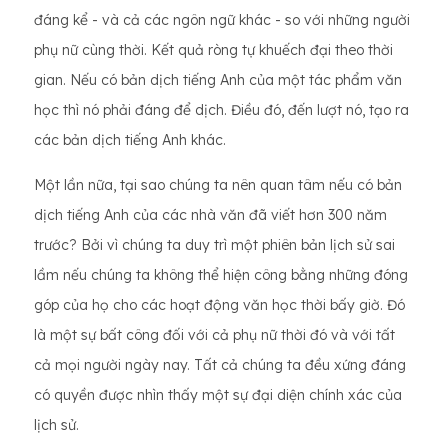
đáng kể - và cả các ngôn ngữ khác - so với những người
phụ nữ cùng thời. Kết quả ròng tự khuếch đại theo thời
gian. Nếu có bản dịch tiếng Anh của một tác phẩm văn
học thì nó phải đáng để dịch. Điều đó, đến lượt nó, tạo ra
các bản dịch tiếng Anh khác.
Một lần nữa, tại sao chúng ta nên quan tâm nếu có bản
dịch tiếng Anh của các nhà văn đã viết hơn 300 năm
trước? Bởi vì chúng ta duy trì một phiên bản lịch sử sai
lầm nếu chúng ta không thể hiện công bằng những đóng
góp của họ cho các hoạt động văn học thời bấy giờ. Đó
là một sự bất công đối với cả phụ nữ thời đó và với tất
cả mọi người ngày nay. Tất cả chúng ta đều xứng đáng
có quyền được nhìn thấy một sự đại diện chính xác của
lịch sử.