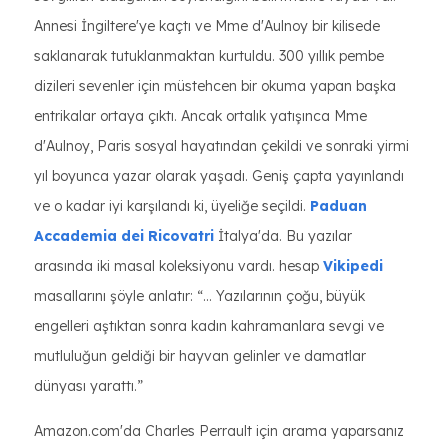
Annesi İngiltere'ye kaçtı ve Mme d'Aulnoy bir kilisede
saklanarak tutuklanmaktan kurtuldu. 300 yıllık pembe
dizileri sevenler için müstehcen bir okuma yapan başka
entrikalar ortaya çıktı. Ancak ortalık yatışınca Mme
d'Aulnoy, Paris sosyal hayatından çekildi ve sonraki yirmi
yıl boyunca yazar olarak yaşadı. Geniş çapta yayınlandı
ve o kadar iyi karşılandı ki, üyeliğe seçildi.
Paduan
Accademia dei Ricovatri
İtalya'da. Bu yazılar
arasında iki masal koleksiyonu vardı. hesap
Vikipedi
masallarını şöyle anlatır: “... Yazılarının çoğu, büyük
engelleri aştıktan sonra kadın kahramanlara sevgi ve
mutluluğun geldiği bir hayvan gelinler ve damatlar
dünyası yarattı.”
Amazon.com'da Charles Perrault için arama yaparsanız