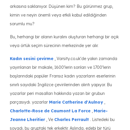
arkasına saklanıyor. Düşünen kim? Bu görünmez grup,
kimin ve neyin önemli veya etkili kabul edildiğinden
sorumlu mu?
Bu, herhangi bir alanın kuralını oluşturan herhangi bir açık
veya örtük seçim sürecinin merkezinde yer alır.
Kadın sesini çevirme
, Varsity.co.uk'de yakın zamanda
yayınlanan bir makale, 1600'lerin sonları ve 1700'lerin
başlarındaki popüler Fransız kadın yazarların eserlerinin
sınırlı sayıdaki İngilizce çevirilerinden alıntı yapıyor. Bu
yazarlar peri masalları hakkında yazan bir grubun
parçasıydı. yazarlar
Marie Catherine d'Aulnoy
,
Charlotte-Rose de Caumont La Force
,
Marie-
Jeanne Lheritier
, Ve
Charles Perrault
. Listedeki bu
soyadı, bu gruptaki tek erkektir. Aslında, edebi bir türü