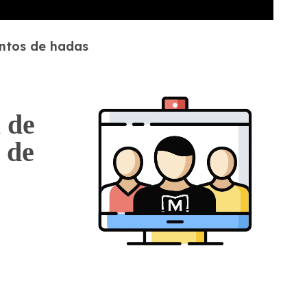
entos de hadas
 de
 de