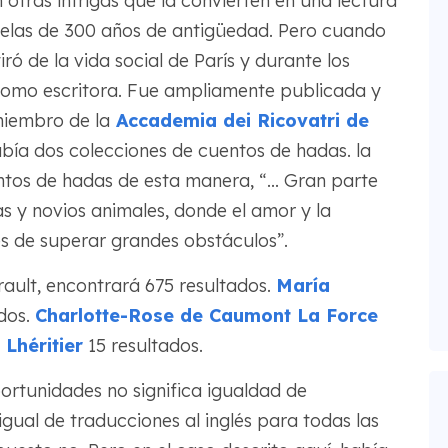
 otras intrigas que la convierten en una lectura
ovelas de 300 años de antigüedad. Pero cuando
ró de la vida social de París y durante los
 como escritora. Fue ampliamente publicada y
miembro de la
Accademia dei Ricovatri de
había dos colecciones de cuentos de hadas. la
tos de hadas de esta manera, “... Gran parte
s y novios animales, donde el amor y la
és de superar grandes obstáculos”.
ault, encontrará 675 resultados.
María
dos.
Charlotte-Rose de Caumont La Force
Lhéritier
15 resultados.
ortunidades no significa igualdad de
gual de traducciones al inglés para todas las