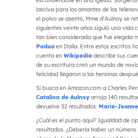
escondiéndose en una iglesia. Surgieron
lasciva para los amantes de las telen
el polvo se asentó, Mme d'Aulnoy se reti
siguientes veinte años siguió una vida
tan bien considerada que fue elegida 
Padua
en Italia. Entre estos escritos 
cuenta en
Wikipedia
describe sus cuen
de su escritura creó un mundo de novia
felicidad llegaron a las heroínas despu
Si busca en Amazon.com a Charles Perr
Catalina de Aulnoy
arroja 140 resulta
devuelve 32 resultados.
Marie-Jeanne 
¿Cuál es el punto aquí? Igualdad de op
resultados. ¿Debería haber un número i