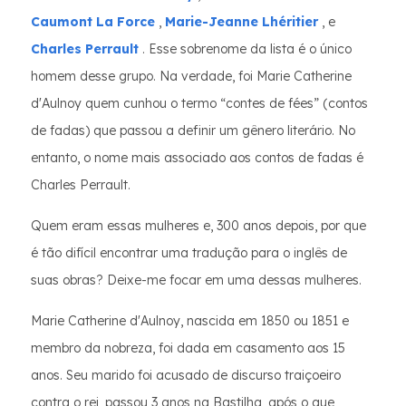
Caumont La Force
,
Marie-Jeanne Lhéritier
, e
Charles Perrault
. Esse sobrenome da lista é o único
homem desse grupo. Na verdade, foi Marie Catherine
d'Aulnoy quem cunhou o termo “contes de fées” (contos
de fadas) que passou a definir um gênero literário. No
entanto, o nome mais associado aos contos de fadas é
Charles Perrault.
Quem eram essas mulheres e, 300 anos depois, por que
é tão difícil encontrar uma tradução para o inglês de
suas obras? Deixe-me focar em uma dessas mulheres.
Marie Catherine d'Aulnoy, nascida em 1850 ou 1851 e
membro da nobreza, foi dada em casamento aos 15
anos. Seu marido foi acusado de discurso traiçoeiro
contra o rei, passou 3 anos na Bastilha, após o que