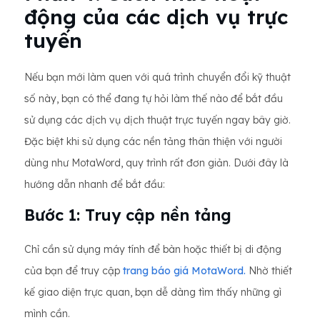
động của các dịch vụ trực
tuyến
Nếu bạn mới làm quen với quá trình chuyển đổi kỹ thuật
số này, bạn có thể đang tự hỏi làm thế nào để bắt đầu
sử dụng các dịch vụ dịch thuật trực tuyến ngay bây giờ.
Đặc biệt khi sử dụng các nền tảng thân thiện với người
dùng như MotaWord, quy trình rất đơn giản. Dưới đây là
hướng dẫn nhanh để bắt đầu:
Bước 1: Truy cập nền tảng
Chỉ cần sử dụng máy tính để bàn hoặc thiết bị di động
của bạn để truy cập
trang báo giá MotaWord.
Nhờ thiết
kế giao diện trực quan, bạn dễ dàng tìm thấy những gì
mình cần.