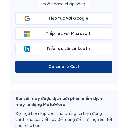
hoặc đăng nhập bằng
Tiếp tục với Google
Tiếp tục với Microsoft
Tiếp tục với LinkedIn
Calculate Cost
Bài viết này được dịch bởi phần mềm dịch
máy tự động MotaWord.
Đội ngũ biên tập viên của chúng tôi hiện đang
chỉnh sửa bài viết này để mang đến trải nghiệm tốt
nhất cho bạn.