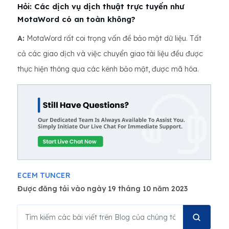
Hỏi: Các dịch vụ dịch thuật trực tuyến như
MotaWord có an toàn không?
A:
MotaWord rất coi trọng vấn đề bảo mật dữ liệu. Tất
cả các giao dịch và việc chuyển giao tài liệu đều được
thực hiện thông qua các kênh bảo mật, được mã hóa.
ECEM TUNCER
Được đăng tải vào ngày 19 tháng 10 năm 2023