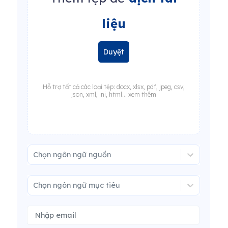
liệu
Duyệt
Hỗ trợ tất cả các loại tệp: docx, xlsx, pdf, jpeg, csv,
json, xml, ini, html... xem thêm
Chọn ngôn ngữ nguồn
Chọn ngôn ngữ mục tiêu