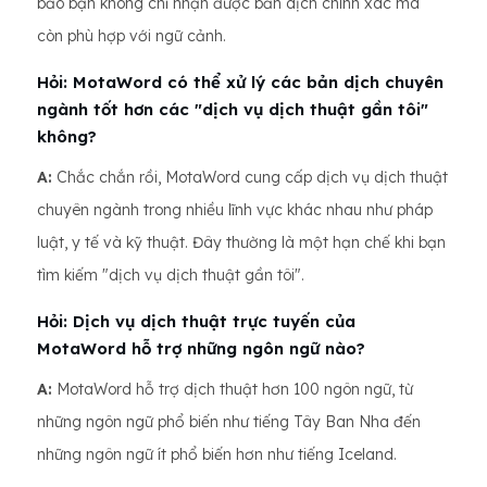
bảo bạn không chỉ nhận được bản dịch chính xác mà
còn phù hợp với ngữ cảnh.
Hỏi: MotaWord có thể xử lý các bản dịch chuyên
ngành tốt hơn các "dịch vụ dịch thuật gần tôi"
không?
A:
Chắc chắn rồi, MotaWord cung cấp dịch vụ dịch thuật
chuyên ngành trong nhiều lĩnh vực khác nhau như pháp
luật, y tế và kỹ thuật. Đây thường là một hạn chế khi bạn
tìm kiếm "dịch vụ dịch thuật gần tôi".
Hỏi: Dịch vụ dịch thuật trực tuyến của
MotaWord hỗ trợ những ngôn ngữ nào?
A:
MotaWord hỗ trợ dịch thuật hơn 100 ngôn ngữ, từ
những ngôn ngữ phổ biến như tiếng Tây Ban Nha đến
những ngôn ngữ ít phổ biến hơn như tiếng Iceland.