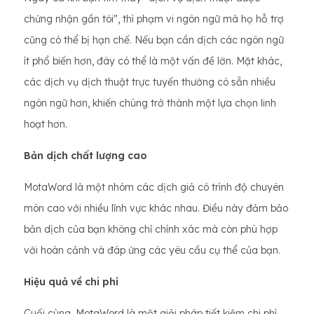
chứng nhận gần tôi", thì phạm vi ngôn ngữ mà họ hỗ trợ
cũng có thể bị hạn chế. Nếu bạn cần dịch các ngôn ngữ
ít phổ biến hơn, đây có thể là một vấn đề lớn. Mặt khác,
các dịch vụ dịch thuật trực tuyến thường có sẵn nhiều
ngôn ngữ hơn, khiến chúng trở thành một lựa chọn linh
hoạt hơn.
Bản dịch chất lượng cao
MotaWord là một nhóm các dịch giả có trình độ chuyên
môn cao với nhiều lĩnh vực khác nhau. Điều này đảm bảo
bản dịch của bạn không chỉ chính xác mà còn phù hợp
với hoàn cảnh và đáp ứng các yêu cầu cụ thể của bạn.
Hiệu quả về chi phí
Cuối cùng, MotaWord là một giải pháp tiết kiệm chi phí