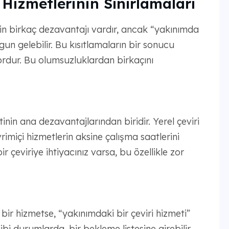
 Hizmetlerinin Sınırlamaları
enin birkaç dezavantajı vardır, ancak “yakınımda
gun gelebilir. Bu kısıtlamaların bir sonucu
zordur. Bu olumsuzluklardan birkaçını
etinin ana dezavantajlarından biridir. Yerel çeviri
vrimiçi hizmetlerin aksine çalışma saatlerini
bir çeviriye ihtiyacınız varsa, bu özellikle zor
n bir hizmetse, “yakınımdaki bir çeviri hizmeti”
ibi durumlarda, bir bekleme listesine girebilir