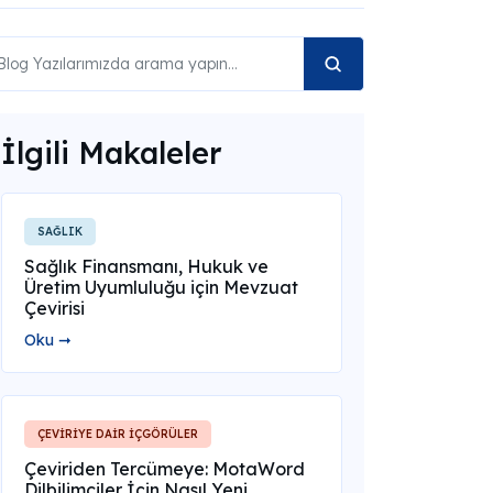
İlgili Makaleler
SAĞLIK
Sağlık Finansmanı, Hukuk ve
Üretim Uyumluluğu için Mevzuat
Çevirisi
Oku ➞
ÇEVİRİYE DAİR İÇGÖRÜLER
Çeviriden Tercümeye: MotaWord
Dilbilimciler İçin Nasıl Yeni