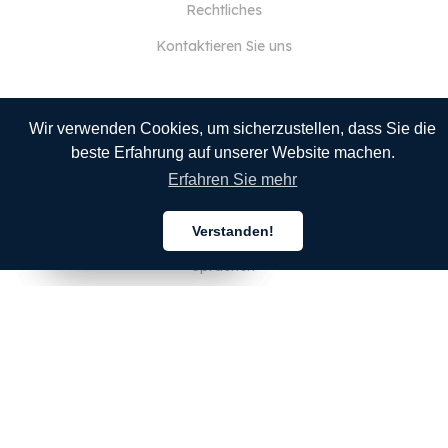
Rechtliches
Kontaktieren Sie uns
FÜR KUNDEN
Wir verwenden Cookies, um sicherzustellen, dass Sie die
beste Erfahrung auf unserer Website machen.
Anmelden
Erfahren Sie mehr
Registrieren
Merkmale
Verstanden!
Deutsch
Deutsch
Deutsch
Sprachen
Integrationen
Preise
Kunden-Showcases
Firmenkonten