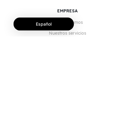
EMPRESA
Quiénes somos
Español
Nuestros servicios
Blog
Preguntas frecuentes
Nuestro equipo
Empleo
Legal
Póngase en contacto con nosotros
PARA CLIENTES
Iniciar sesión