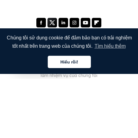
Chúng tôi sử dụng cookie để đảm bảo bạn có trải nghiệm
tốt nhất trên trang web của chúng tôi.
Tìm hiểu thêm
THE COMPANY
Hiểu rồi!
Giới thiệu về chúng tôi
Tiếng việt
làm nhiệm vụ của chúng tôi
Blog
Câu hỏi thường gặp
bảo ngũ của chúng tôi
công ty
lý