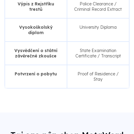
Výpis z Rejstříku
Police Clearance /
trestů
Criminal Record Extract
Vysokoškolský
University Diploma
diplom
Vysvědčení o státní
State Examination
závěrečné zkoušce
Certificate / Transcript
Potvrzení o pobytu
Proof of Residence /
Stay