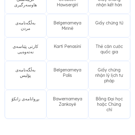
هاوسەرگیری
Hawsergîrî
nhận kết hôn
بەڵگەنامەی
Belgenameya
Giấy chứng tử
مردن
Mirinê
کارتی پێناسەی
Kartî Penasînî
Thẻ căn cước
نەتەوەیی
quốc gia
بەڵگەنامەی
Belgenameya
Giấy chứng
پۆلیس
Polîs
nhận lý lịch tư
pháp
بڕوانامەی زانکۆ
Bawernameya
Bằng Đại học
Zankoyê
hoặc Chứng
chỉ