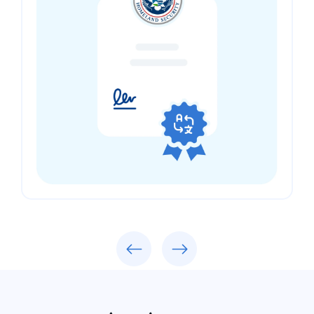
Previous
Next