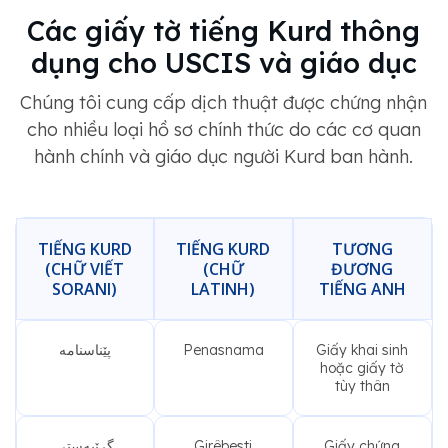
Các giấy tờ tiếng Kurd thông
dụng cho USCIS và giáo dục
Chúng tôi cung cấp dịch thuật được chứng nhận
cho nhiều loại hồ sơ chính thức do các cơ quan
hành chính và giáo dục người Kurd ban hành.
TIẾNG KURD
TIẾNG KURD
TƯƠNG
(CHỮ VIẾT
(CHỮ
ĐƯƠNG
SORANI)
LATINH)
TIẾNG ANH
پێناسنامە
Penasnama
Giấy khai sinh
hoặc giấy tờ
tùy thân
گرێبەستی
Girêbesti
Giấy chứng