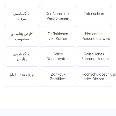
بەڵگەنامەی
Der Name des
Totenschein
مردن
Verstorbenen
کارتی پێناسەی
Definitionen
Nationaler
نەتەوەیی
von Karten
Personalausweis
بەڵگەنامەی
Police
Polizeiliches
پۆلیس
Documentale
Führungszeugnis
بڕوانامەی زانکۆ
Zankoy-
Hochschulabschluss
Zertifikat
oder Diplom