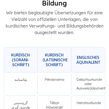
Bildung
Wir bieten beglaubigte Übersetzungen für eine
Vielzahl von offiziellen Unterlagen, die von
kurdischen Verwaltungs- und Bildungsbehörden
ausgestellt wurden.
KURDISCH
KURDISCH
ENGLISCHES
(SORANI-
(LATEINISCHE
ÄQUIVALENT
SCHRIFT)
SCHRIFT)
پێناسنامە
Pênasnama
Geburtsurkunde
oder
Ausweisdokument
گرێبەستی
Têbști
Heiratsurkunde
هاوسەرگیری
Hawsergîrî