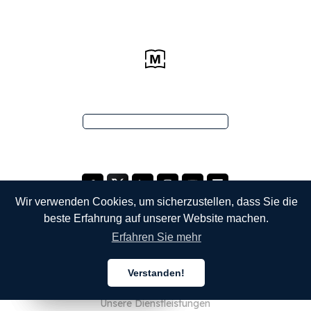
Wir verwenden Cookies, um sicherzustellen, dass Sie die
beste Erfahrung auf unserer Website machen.
Erfahren Sie mehr
UNTERNEHMEN
Verstanden!
Über uns
Deutsch
Deutsch
Deutsch
Unsere Dienstleistungen