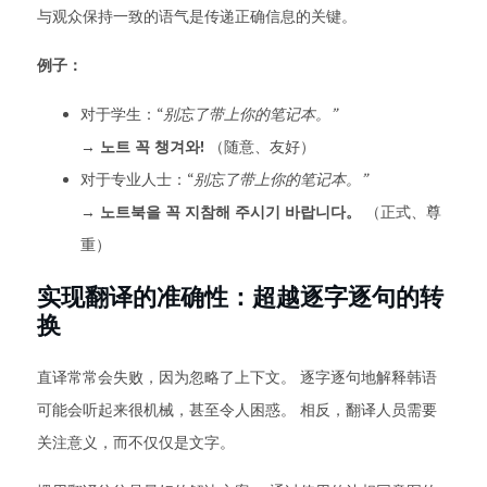
与观众保持一致的语气是传递正确信息的关键。
例子：
对于学生：“
别忘了带上你的笔记本。”
→
노트 꼭 챙겨와!
（随意、友好）
对于专业人士：“
别忘了带上你的笔记本。”
→
노트북을 꼭 지참해 주시기 바랍니다。
（正式、尊
重）
实现翻译的准确性：超越逐字逐句的转
换
直译常常会失败，因为忽略了上下文。 逐字逐句地解释韩语
可能会听起来很机械，甚至令人困惑。 相反，翻译人员需要
关注意义，而不仅仅是文字。