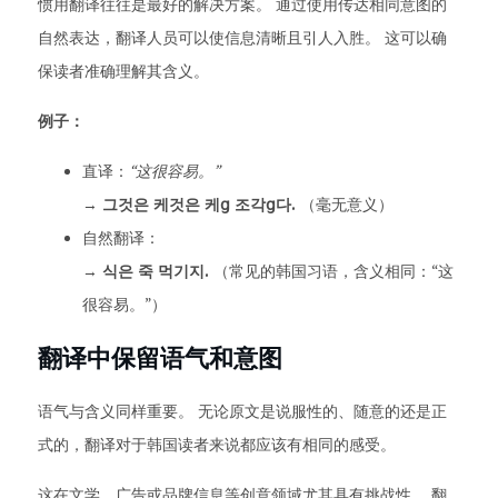
惯用翻译往往是最好的解决方案。 通过使用传达相同意图的
自然表达，翻译人员可以使信息清晰且引人入胜。 这可以确
保读者准确理解其含义。
例子：
直译：
“这很容易。”
→
그것은 케것은 케ց 조각ց다.
（毫无意义）
自然翻译：
→
식은 죽 먹기지.
（常见的韩国习语，含义相同：“这
很容易。”）
翻译中保留语气和意图
语气与含义同样重要。 无论原文是说服性的、随意的还是正
式的，翻译对于韩国读者来说都应该有相同的感受。
这在文学、广告或品牌信息等创意领域尤其具有挑战性。 翻