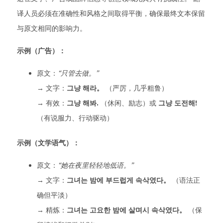
译人员必须在准确性和风格之间取得平衡，确保最终文本保留
与原文相同的影响力。
示例（广告）：
原文：
“只管去做。”
→ 文字：
그냥 해라。
（严厉，几乎粗鲁）
→ 有效：
그냥 해봐.
（休闲、励志）或
그냥 도전해!
（有说服力、行动驱动）
示例（文学语气）：
原文：
“她在夜里轻轻地低语。”
→ 文字：
그녀는 밤에 부드럽게 속삭였다。
（语法正
确但平淡）
→ 精炼：
그녀는 고요한 밤에 살며시 속삭였다。
（保