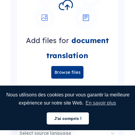
Add files for
document
translation
Browse files
All kinds of files are supported: docx, xlsx, pdf, jpeg,
Nous utilisons des cookies pour vous garantir la meilleure
csv, json, xml, ini, html... see more
expérience sur notre site Web.
En savoir plus
J'ai compris !
Français
Select source language