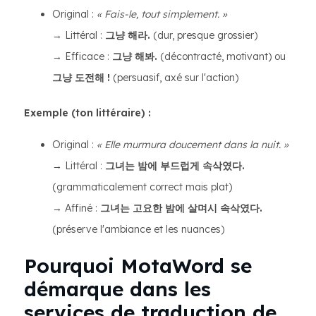
Original :
« Fais-le, tout simplement. »
→ Littéral :
그냥 해라.
(dur, presque grossier)
→ Efficace :
그냥 해봐.
(décontracté, motivant) ou
그냥 도전해 !
(persuasif, axé sur l'action)
Exemple (ton littéraire) :
Original :
« Elle murmura doucement dans la nuit. »
→ Littéral :
그녀는 밤에 부드럽게 속삭였다.
(grammaticalement correct mais plat)
→ Affiné :
그녀는 고요한 밤에 살며시 속삭였다.
(préserve l'ambiance et les nuances)
Pourquoi MotaWord se
démarque dans les
services de traduction de