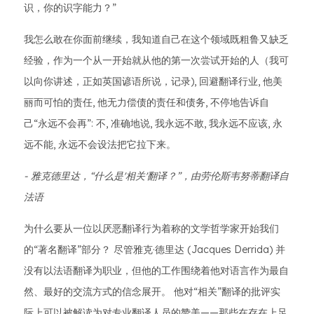
识，你的识字能力？”
我怎么敢在你面前继续，我知道自己在这个领域既粗鲁又缺乏
经验，作为一个从一开始就从他的第一次尝试开始的人（我可
以向你讲述，正如英国谚语所说，记录), 回避翻译行业, 他美
丽而可怕的责任, 他无力偿债的责任和债务, 不停地告诉自
己“永远不会再”: 不, 准确地说, 我永远不敢, 我永远不应该, 永
远不能, 永远不会设法把它拉下来。
- 雅克德里达，“什么是'相关'翻译？”，由劳伦斯韦努蒂翻译自
法语
为什么要从一位以厌恶翻译行为着称的文学哲学家开始我们
的“著名翻译”部分？ 尽管雅克·德里达 (Jacques Derrida) 并
没有以法语翻译为职业，但他的工作围绕着他对语言作为最自
然、最好的交流方式的信念展开。 他对“相关”翻译的批评实
际上可以被解读为对专业翻译人员的赞美——那些在存在上足