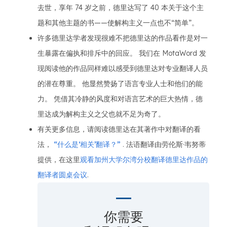
去世，享年 74 岁之前，德里达写了 40 本关于这个主
题和其他主题的书——使解构主义一点也不“简单”。
许多德里达学者发现很难不把德里达的作品看作是对一
生暴露在偏执和排斥中的回应。 我们在 MotaWord 发
现阅读他的作品同样难以感受到德里达对专业翻译人员
的潜在尊重。 他显然赞扬了语言专业人士和他们的能
力。 凭借其冷静的风度和对语言艺术的巨大热情，德
里达成为解构主义之父也就不足为奇了。
有关更多信息，请阅读德里达在其著作中对翻译的看
法，
“什么是‘相关’翻译？”
. 法语翻译由劳伦斯·韦努蒂
提供，在这里
观看加州大学尔湾分校翻译德里达作品的
翻译者圆桌会议
.
你需要