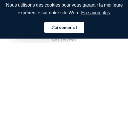
Nous utilisons des cookies pour vous garantir la meilleure
expérience sur notre site Web.
En savoir plus
ENTREPRISE
J'ai compris !
À propos de nous
Français
Nos services
Blog
FAQ
Notre équipe
Carrières
Juridique
Nous contacter
POUR LES CLIENTS