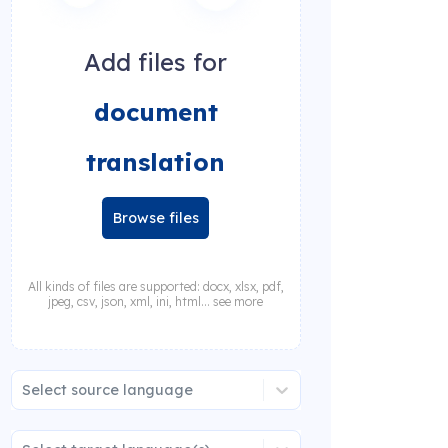
Add files for
document
translation
Browse files
All kinds of files are supported: docx, xlsx, pdf,
jpeg, csv, json, xml, ini, html... see more
Select source language