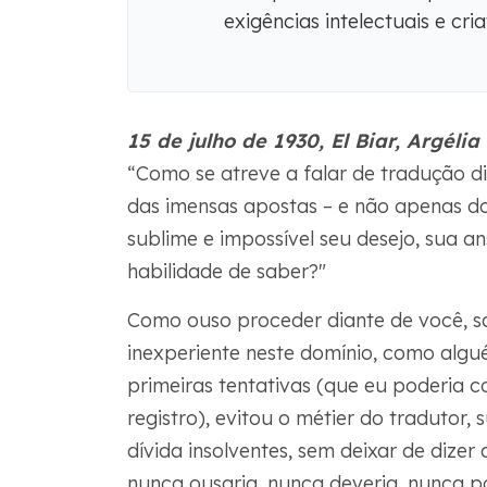
exigências intelectuais e cr
15 de julho de 1930, El Biar, Argéli
“Como se atreve a falar de tradução di
das imensas apostas – e não apenas do 
sublime e impossível seu desejo, sua a
habilidade de saber?"
Como ouso proceder diante de você,
inexperiente neste domínio, como alg
primeiras tentativas (que eu poderia co
registro), evitou o métier do tradutor, 
dívida insolventes, sem deixar de dizer
nunca ousaria, nunca deveria, nunca po