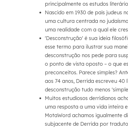
principalmente os estudos literári
Nascido em 1930 de pais judeus na
uma cultura centrada no judaísmo,
uma realidade com a qual ele cres
'Desconstrução' é sua ideia filos
esse termo para ilustrar sua mane
desconstrução nos pede para susp
o ponto de vista oposto – o que e
preconceitos. Parece simples? An
aos 74 anos, Derrida escreveu 40 l
desconstrução tudo menos 'simples
Muitos estudiosos derridianos acha
uma resposta a uma vida inteira 
MotaWord achamos igualmente difíci
subjacente de Derrida por tradutor