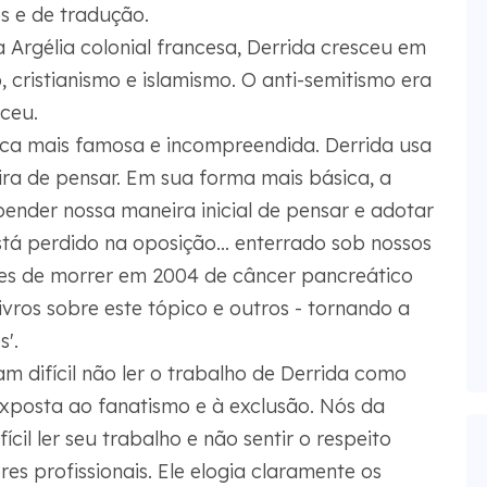
os e de tradução.
 Argélia colonial francesa, Derrida cresceu em
 cristianismo e islamismo. O anti-semitismo era
ceu.
ófica mais famosa e incompreendida. Derrida usa
ira de pensar. Em sua forma mais básica, a
ender nossa maneira inicial de pensar e adotar
stá perdido na oposição... enterrado sob nossos
tes de morrer em 2004 de câncer pancreático
ivros sobre este tópico e outros - tornando a
'.
m difícil não ler o trabalho de Derrida como
exposta ao fanatismo e à exclusão. Nós da
l ler seu trabalho e não sentir o respeito
es profissionais. Ele elogia claramente os