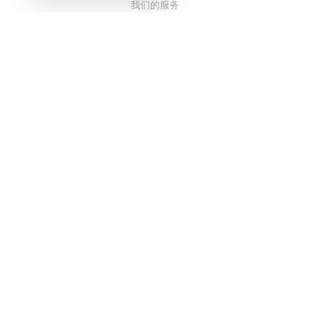
我们的服务
博客
常见问题解答
我们的团队
诚聘英才
法务
联系我们
客户栏目
登录
注册
功能
语言