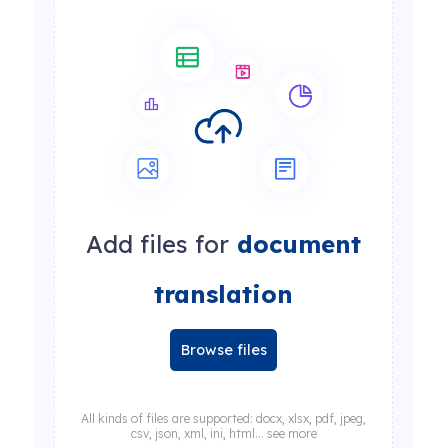
Add files for
document
translation
Browse files
All kinds of files are supported: docx, xlsx, pdf, jpeg,
csv, json, xml, ini, html... see more