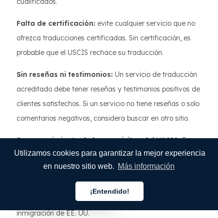
cualificados.
Falta de certificación:
evite cualquier servicio que no
ofrezca traducciones certificadas. Sin certificación, es
probable que el USCIS rechace su traducción.
Sin reseñas ni testimonios:
Un servicio de traducción
acreditado debe tener reseñas y testimonios positivos de
clientes satisfechos. Si un servicio no tiene reseñas o solo
comentarios negativos, considera buscar en otro sitio.
Desconocimiento de los requisitos del USCIS:
Es
Utilizamos cookies para garantizar la mejor experiencia
posible que algunos servicios de traducción no estén
en nuestro sitio web.
Más información
familiarizados con los requisitos específicos del USCIS.
Asegúrese de que el servicio que elija tenga experiencia
¡Entendido!
Español
en la traducción de documentos para fines de
inmigración de EE. UU.