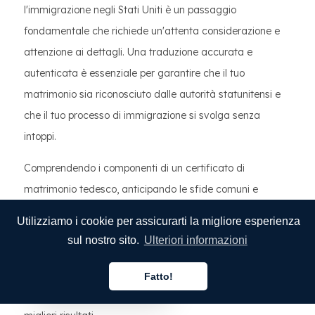
l'immigrazione negli Stati Uniti è un passaggio
fondamentale che richiede un'attenta considerazione e
attenzione ai dettagli. Una traduzione accurata e
autenticata è essenziale per garantire che il tuo
matrimonio sia riconosciuto dalle autorità statunitensi e
che il tuo processo di immigrazione si svolga senza
intoppi.
Comprendendo i componenti di un certificato di
matrimonio tedesco, anticipando le sfide comuni e
seguendo un approccio strutturato al processo di
Utilizziamo i cookie per assicurarti la migliore esperienza
traduzione, è possibile evitare potenziali insidie e
sul nostro sito.
Ulteriori informazioni
garantire un esito positivo. La scelta del servizio di
traduzione giusto è fondamentale: cercate esperienza,
Fatto!
Italiano
certificazione e una buona reputazione per garantire i