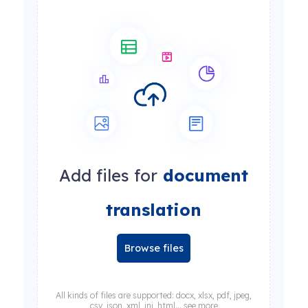
Add files for
document
translation
Browse files
All kinds of files are supported: docx, xlsx, pdf, jpeg,
csv, json, xml, ini, html... see more