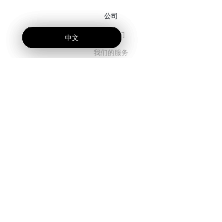
公司
关于我们
中文
中文
中文
我们的服务
博客
常见问题解答
我们的团队
诚聘英才
法务
联系我们
客户栏目
登录